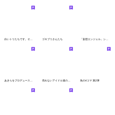
白いトリたちです。その３
ゴキブリさんたち
「妄想エンジェル」シリーズスタンプ第4弾
あきらをプロデュースタンプ 第二弾
売れないアイドル達のスタンプ
魚の4コマ 第2弾