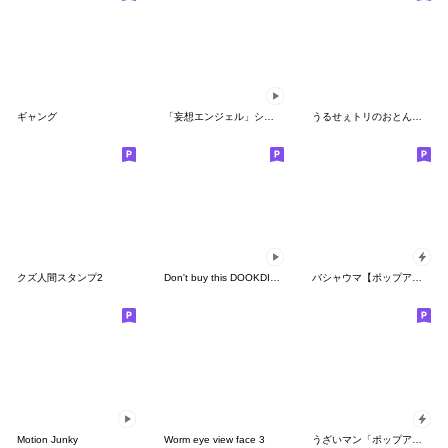
ギャング
「妄想エンジェル」シリーズスタンプ第3弾
うるせぇトリのおとん★哀愁
クズ人間スタンプ2
Don't buy this DOOKDIK 3
バシャウマ【ポップアップ】
Motion Junky
Worm eye view face 3
うざいマン「ポップアップ8」