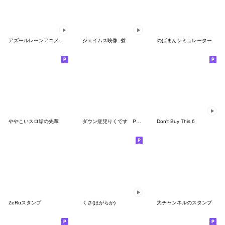
アズールレーンアニメションスタンプVol.3
ジェイムス映像_煮
のばまんシミュレーター
ややこいスロ垢の先輩
ダウン症児りくです Part1
Don't Buy This 6
ZeRuスタンプ
くさ(ほがらか)
大チャンネルのスタンプ