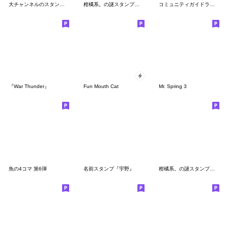
大チャンネルのスタンプ第2弾
柑橘系。の謎スタンプ（4）
コミュニティガイドラインに臆するスタンプ
『War Thunder』
Fun Mouth Cat
Mr. Spring 3
魚の4コマ 第6弾
名前スタンプ『宇野』
柑橘系。の謎スタンプ（3）