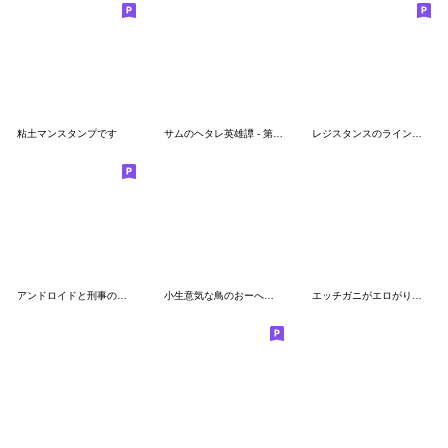
粘土マンスタンプです
サムのヘタレ英雄譚 - 第二弾
レジスタンスのラインスタンプ
アンドロイドと刑事のスタンプ
小生意気な鳥のおーへい６夏
エッチガニがエロがり放題