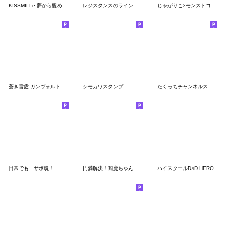
KISSMILLe 夢から醒めない夢を見よ。
レジスタンスのラインスタンプ
じゃがりこ×モンストコラボ記念スタンプ
蒼き雷霆 ガンヴォルト 名言スタンプ
シモカワスタンプ
たくっちチャンネルスタンプ パート2
日常でも サポ魂！
円満解決！閻魔ちゃん
ハイスクールD×D HERO