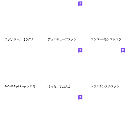
ラグナドール【ラグナド】Vol.2
デュエチューブスタンプ 名場面BEST
スシロー×モンストコラボ記念スタンプ
MONST pick up ソロモン vol.1
げっち。すたんぷ
レジスタンスのスタンプ ver2