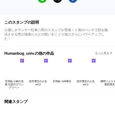
このスタンプの説明
心優しきヤンキー紅林二郎のスタンプが登場！１発のパンチで顔を陥
没させる男が強者たちとの戦いをくぐり抜けさらにパワーアップし
た！
Humanbug_univ.の他の作品
もっと見る
天羽組 小林の兄
佐竹博文の人生
天羽組 小峠華太
佐竹博文の人生
拷問ソムリエ
貴 伝説のグリン
vol.2
vol.1
集院茂夫
グリーン
関連スタンプ