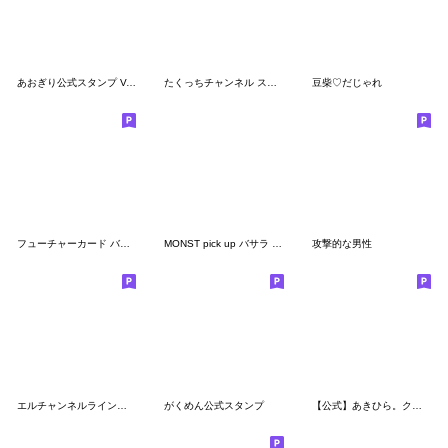
あおぎり公式スタンプ Vol.1 ※再販です
たくっちチャンネル スタンプ
豆柴♡だじゃれ
フューチャーカード バディファイト
MONST pick up バサラ vol.1
攻撃的な男性
エルチャンネルラインスタンプ
がくめん公式スタンプ
【公式】あきひら。クセ強スタンプ