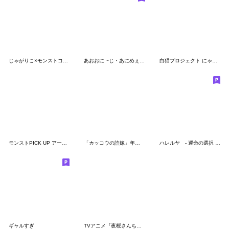
じゃがりこ×モンストコラボ記念スタンプ3
あおおに ~じ・あにめぇしょん~ 公式
白猫プロジェクト にゃんにゃんにゃんの日
モンストPICK UP アーサー&ソロモンvol.1
「カッコウの許嫁」年末年始スタンプ
ハレルヤ - 運命の選択 -(モンストアニメ)
ギャルすぎ
TVアニメ『夜桜さんちの大作戦』Vol.2