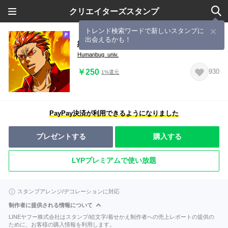
クリエイターズスタンプ
トレンド検索ワードで新しいスタンプに
出会えるかも！
紅林二郎 正義の殴り屋
Humanbug_univ.
￥250
930
1%還元
PayPay決済が利用できるようになりました
プレゼントする
購入する
LYPプレミアムで使い放題
スタンプアレンジ/デコレーションに対応
制作者に提供される情報について
LINEヤフー株式会社はスタンプ/絵文字/着せかえ制作者への売上レポートの提供の
ために、お客様の購入情報を利用します。