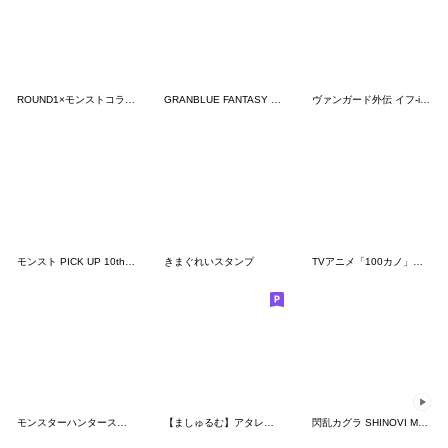
ROUND1×モンストコラボ記念スタンプ
GRANBLUE FANTASY The Animation
ヴァンガード外伝 イフ‐if‐スタンプ ♪
モンスト PICK UP 10th アニバーサリー
きまぐれいスタンプ
TVアニメ「100カノ」ミニキャラスタンプ2
モンスターハンターストーリーズ2 公式②
【ましゅるむ】アタレバー&ケレレバー
閃乱カグラ SHINOVI MASTER -東京妖魔篇-