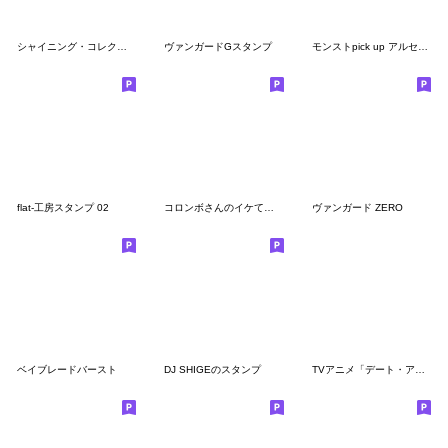
シャイニング・コレクション
ヴァンガードGスタンプ
モンストpick up アルセーヌvol.1
flat-工房スタンプ 02
コロンボさんのイケてるスタンプ2【公式】
ヴァンガード ZERO
ベイブレードバースト
DJ SHIGEのスタンプ
TVアニメ「デート・ア・ライブ Ⅴ」