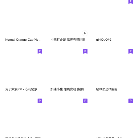
Normal Orange Cat (No text)
小蘇打企鵝-溫暖有禮貼圖
nlnlOuO#2
兔子家族 08 - 心花怒放 春季問候語
奶油小生 撒嬌賣萌 (橘白貓)
貓咪們是橘貓呀