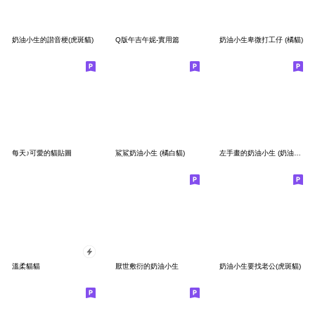
奶油小生的諧音梗(虎斑貓)
Q版午吉午妮-實用篇
奶油小生卑微打工仔 (橘貓)
每天♪可愛的貓貼圖
鯊鯊奶油小生 (橘白貓)
左手畫的奶油小生 (奶油虎斑)
溫柔貓貓
厭世敷衍的奶油小生
奶油小生要找老公(虎斑貓)