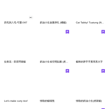
四毛與八毛-可愛小87
奶油小生放棄掙扎 (橘貓)
Cat Tabby! Tuatung (No text)
拉查花 - 歪歪問號貓
奶油小生省空間貼圖 (虎斑貓)
貓咪的胖手手實用系大字
Let's make curry rice!
情勒的貓喵熊
情勒的奶油小生(虎斑貓)