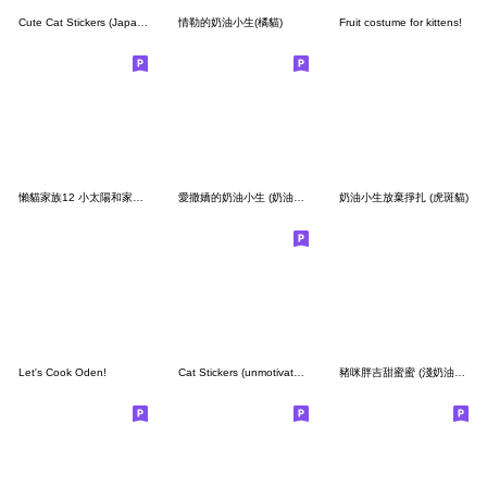
Cute Cat Stickers (Japanese message)
情勒的奶油小生(橘貓)
Fruit costume for kittens!
懶貓家族12 小太陽和家人-甜蜜草莓篇
愛撒嬌的奶油小生 (奶油虎斑貓)
奶油小生放棄掙扎 (虎斑貓)
Let's Cook Oden!
Cat Stickers (unmotivated) 3
豬咪胖吉甜蜜蜜 (淺奶油虎斑貓)