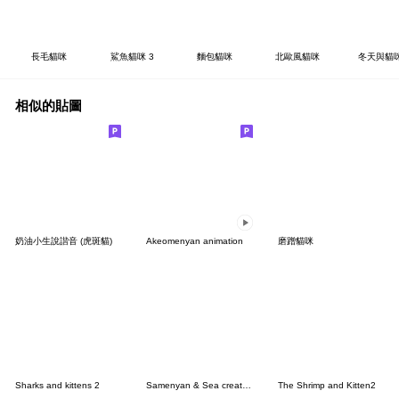
長毛貓咪
鯊魚貓咪 3
麵包貓咪
北歐風貓咪
冬天與貓
相似的貼圖
奶油小生說諧音 (虎斑貓)
Akeomenyan animation
磨蹭貓咪
Sharks and kittens 2
Samenyan & Sea creatures2
The Shrimp and Kitten2