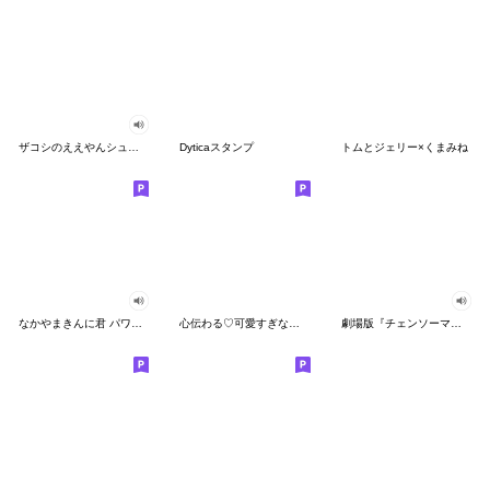
ザコシのええやんシューシュースタンプ
Dyticaスタンプ
トムとジェリー×くまみね
なかやまきんに君 パワー!!スタンプ
心伝わる♡可愛すぎない大人の長文スタンプ
劇場版『チェンソーマン レゼ篇』