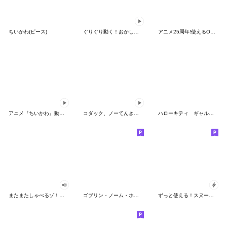
ちいかわ(ピース)
ぐりぐり動く！おかしなポケモンスタンプ
アニメ25周年!使えるONE PIECEスタンプ
アニメ『ちいかわ』動くLINEスタンプ vol.2
コダック、ノーてんきに悩み中！
ハローキティ ギャルバイブス♡
またまたしゃべるゾ！クレヨンしんちゃん
ゴブリン・ノーム・ホーン
ずっと使える！スヌーピーのグリーティング