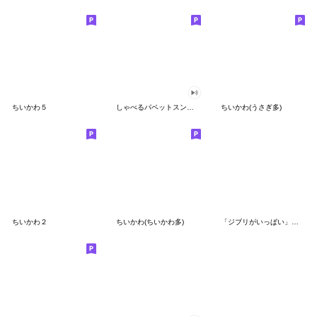
ちいかわ５
しゃべるパペットスンスン（GOOD）
ちいかわ(うさぎ多)
ちいかわ２
ちいかわ(ちいかわ多)
「ジブリがいっぱい」スタンプ