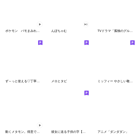
ポケモン パモまみれスタンプ
んぽちゃむ
TVドラマ「孤独のグルメ」
ず～っと使える♡丁寧な敬語お辞儀スタンプ
メロとタビ
ミッフィー やさしい敬語スタンプ
動くメタモン。得意でも苦手でもへんしん！
彼女に送る子供の字【カップル・彼氏】
アニメ「ダンダダン」