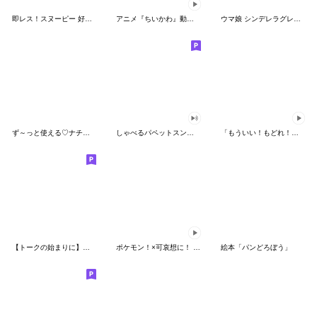
即レス！スヌーピー 好印象な長文スタンプ
アニメ『ちいかわ』動くLINEスタンプ vol.1
ウマ娘 シンデレラグレイ かんたんオグリ
ず～っと使える♡ナチュラルガール
しゃべるパペットスンスン（HAPPY）
「もういい！もどれ！ピカチュウ！」
【トークの始まりに】ゆるカワ♪スヌーピー
ポケモン！×可哀想に！ ムチっとスタンプ
絵本「パンどろぼう」