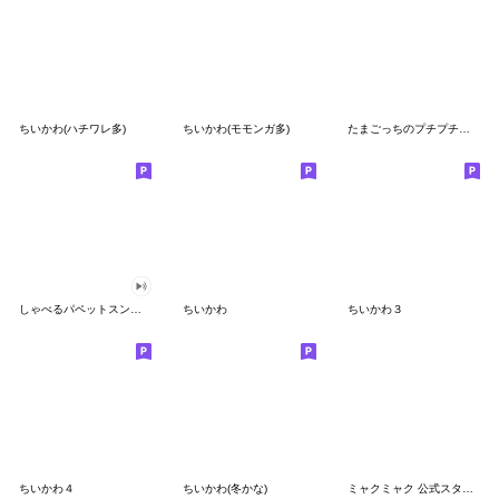
ちいかわ(ハチワレ多)
ちいかわ(モモンガ多)
たまごっちのプチプチおみせっち
しゃべるパペットスンスン
ちいかわ
ちいかわ３
ちいかわ４
ちいかわ(冬かな)
ミャクミャク 公式スタンプ第２弾