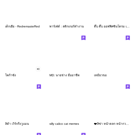
เด็กเฮีย - RedremasteRed
พาร์เฟ่ต์ : สติกเกอร์ทำงาน
ดึ๊บ ดึ๊บ ออฟฟิศซินโดรม เจ็ด
โพก้าซัง
MD: นายช่าง มืออาชีพ
เหมียวขอ
ลิต้า เวิร์กกิ้งวูแมน
silly calico cat memes
❤️ลิซ่า หน้าตลก หน้ากวน!❤️