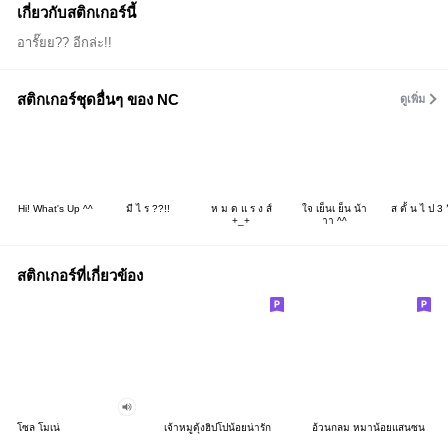
เกี่ยวกับสติกเกอร์นี้
อารั๊ยย?? อีกล่ะ!!
สติกเกอร์ชุดอื่นๆ ของ NC
ดูเพิ่ม
Hi! What's Up ^^
มี ไ ร ??!!
ห ม ด แ ร ง ส์
ใจ เย็นเ ย็น น้า
ส ตั้ น ไ ป 3 ว
+_+
าา ^^
สติกเกอร์ที่เกี่ยวข้อง
โซล โมเน่
เจ้าหมูดุ้งฮิปโปน้อยน่ารัก
อ้วนกลม หมาน้อยแสนซน