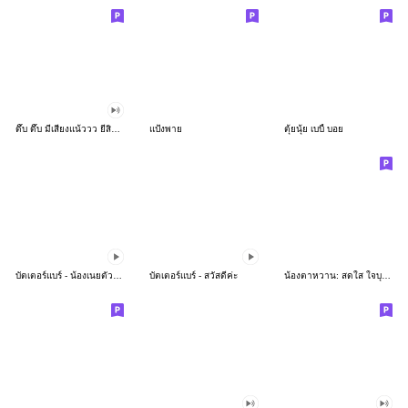
ดึ๊บ ดึ๊บ มีเสียงแน้ววว ยี่สิบห้า
แป้งพาย
ตุ้ยนุ้ย เบบี้ บอย
บัตเตอร์แบร์ - น้องเนยตัวตึง พุงเต่ง
บัตเตอร์แบร์ - สวัสดีค่ะ
น้องตาหวาน: สดใส ใจบุญ (สีพาสเทล)