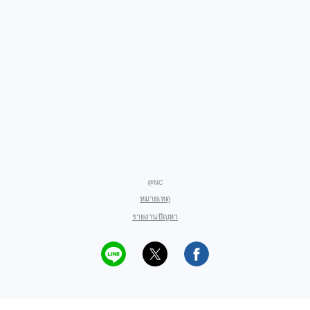
@NC
หมายเหตุ
รายงานปัญหา