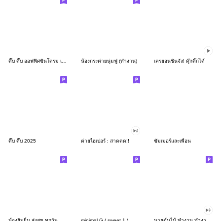
ดึ๊บ ดึ๊บ ออฟฟิศซินโดรม เก้า
น้องกระต่ายนุ่มฟู (ทำงาน)
เครยอนชินจัง! ดุ๊กดิ๊กได้
ดึ๊บ ดึ๊บ 2025
ต่ายไฮเปอร์ : สาดดด!!
ซัมเมอร์และเพื่อน
น้องยิมยิ้ม ส่งสุข ทุกวัน CutePastel THA
minimal G ( sweet 1 )
นายต้นไม้ ทำงาน ทำงาน ทำงาน!!!