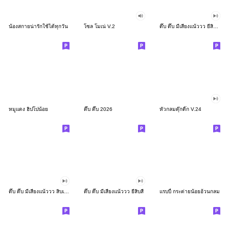
น้องสกายน่ารักใช้ได้ทุกวัน
โซล โมเน่ V.2
ดึ๊บ ดึ๊บ มีเสียงแน้ววว ยี่สิบสอง
หมูแดง ฮิปโปน้อย
ดึ๊บ ดึ๊บ 2026
หัวกลมดุ๊กดิ๊ก V.24
ดึ๊บ ดึ๊บ มีเสียงแน้ววว สิบเก้า
ดึ๊บ ดึ๊บ มีเสียงแน้ววว ยี่สิบสี่
แรบบี้ กระต่ายน้อยอ้วนกลม