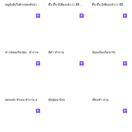
หมูดุ้งฮิปโปตัวกลมเด้งน่ารัก
ดึ๊บ ดึ๊บ มีเสียงแน้ววว ยี่สิบเจ็ด
ดึ๊บ ดึ๊บ มีเสียงแน้ววว ยี่สิบหก
สาวน้อยแก้มป่อง : ทำงาน
ลิต้า ทำงาน
น้องแก้มแก้มน่ารัก
ล่อกแล่ก หัวมน ทำงาน 4
ตุ้ยนุ้ยน่ารัก3
เทียนจ้า สาธุ