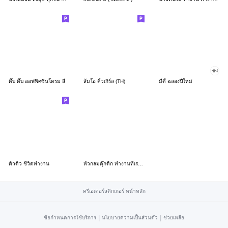
ดึ๊บ ดึ๊บ ออฟฟิศซินโดรม สี่
ส้มโอ คิ้วเกิร์ล (TH)
มีดี้ ฉลองปีใหม่
ดิวดิว ชีวิตทำงาน
หัวกลมดุ๊กดิ๊ก ทำงานที่เรารัก03
ครีเอเตอร์สติกเกอร์ หน้าหลัก
|
|
ข้อกำหนดการใช้บริการ
นโยบายความเป็นส่วนตัว
ช่วยเหลือ