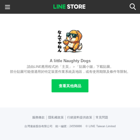
A little Naughty Dogs
請由LINE應用程式的「主頁」＞「貼圖小舖」下載貼圖。
部分貼圖可能僅適用於特定裝置作業系統及地區，或有使用期限及條件等限制。
查看其他商品
|
|
|
服務條款
隱私權政策
行銷資料提供政策
常見問題
台灣連線股份有限公司 統一編號：24556886
© LINE Taiwan Limited