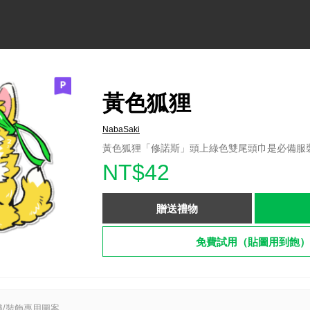
黃色狐狸
NabaSaki
黃色狐狸「修諾斯」頭上綠色雙尾頭巾是必備服
NT$42
贈送禮物
免費試用（貼圖用到飽）
/裝飾專用圖案