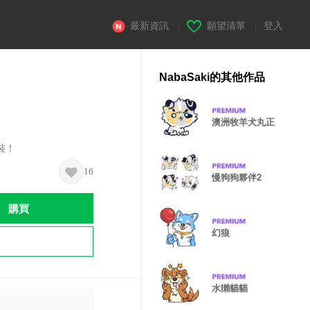
最新資訊
|
願望清單
|
登入
NabaSaki的其他作品
澳洲牧羊犬丸正
裝！
16
慢狗狗夥伴2
購買
幻狼
水獺貓貓