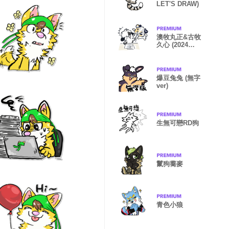
LET'S DRAW)
澳牧丸正&古牧
久心 (2024
LET'S DRAW)
爆豆兔兔 (無字
ver)
生無可戀RD狗
鬣狗蕎麥
青色小狼