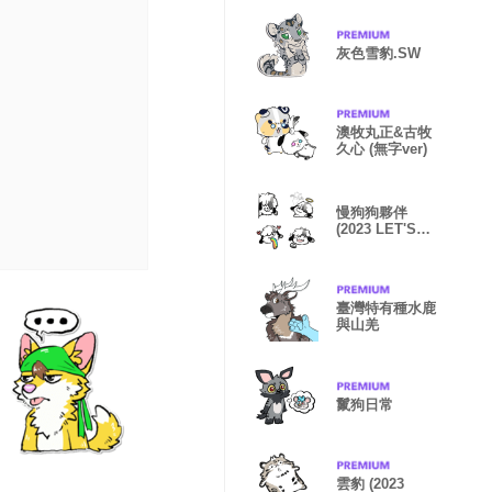
灰色雪豹.SW
澳牧丸正&古牧
久心 (無字ver)
慢狗狗夥伴
(2023 LET'S
DRAW)
臺灣特有種水鹿
與山羌
鬣狗日常
雲豹 (2023