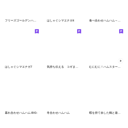
フリーズゴールデンハムスター
はしゃぐシマエナガ4
食べ合わせハムハム～出前編～
はしゃぐシマエナガ7
気持ち伝える コギまるけ2
むにむに！ハムスタースタンプその①
暮れ合わせハムハム-BIG-
冬合わせハムハム
暇を持て余した鶴と遊ぶ本丸スタンプ