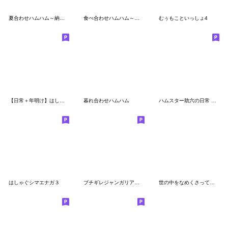
夏合わせハムハム～納涼～
食べ合わせハムハム～出前2軒目～
むぅもこといっしょ4
【日常＋年明け】はしゃぐシマエナガ15
暮れ合わせハムハム
ハムスター助六の日常 【冬】
はしゃぐシマエナガ３
ブチギレジャンガリアンハムスター
世の中をなめくさっているチンチラ4