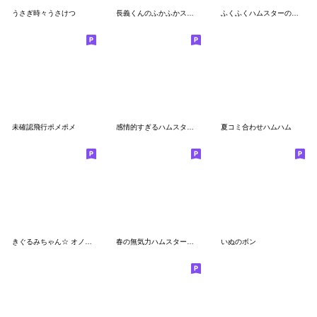
うさぎ時々うさけつ
長義くんのふかふかスタンプ
ふくふくハムスターのスタンプ
未確認飛行ポメポメ
感情的すぎるハムスターたちのBIGスタンプ
夏コミ合わせハムハム
きぐるみちゃん☆ オノマトペぺぺ
春の無気力ハムスタースタンプ
いぬのボン