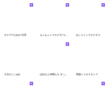
ボドゲ×たぬき×日常
もふもふシマエナガ〜LOVE〜
はしゃぐシマエナガ 2
小犬のこいぬ3
ぽぽちと仲間たち ずっと使える！
雪国トリオスタンプ