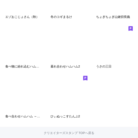
エゾおこじょさん（秋）
冬のコギまるけ
ちょぎちょぎ山姥切長義
食べ物に紛れ込むハムスター4
暮れ合わせハムハム2
うさの三日
食べ合わせハムハム ～秋～
ひぃぬっこすたんぷ2
クリエイターズスタンプ TOPへ戻る