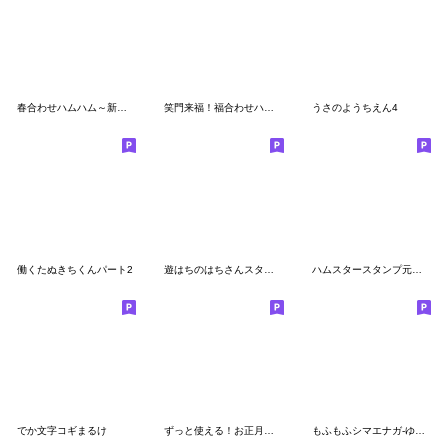
春合わせハムハム～新生活～
笑門来福！福合わせハムハム
うさのようちえん4
働くたぬきちくんパート2
遊はちのはちさんスタンプ～冬～
ハムスタースタンプ元気がないとき専用
でか文字コギまるけ
ずっと使える！お正月【だいすきネコ】再販
もふもふシマエナガ-ゆるい日常-