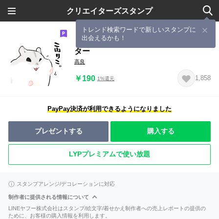
クリエイターズスタンプ
トレンド検索ワードで新しいスタンプに
出会えるかも！
もっちり怠惰なジャンガリアンハムス
ター
高良
￥190
1,858
1%還元
PayPay決済が利用できるようになりました
プレゼントする
購入する
LYPプレミアムで使い放題
スタンプアレンジ/デコレーションに対応
制作者に提供される情報について
LINEヤフー株式会社はスタンプ/絵文字/着せかえ制作者への売上レポートの提供の
ために、お客様の購入情報を利用します。