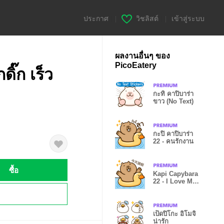
ประกาศ
|
วิชลิสต์
|
เข้าสู่ระบบ
ผลงานอื่นๆ ของ
PicoEatery
ดิ๊ก เร็ว
กะทิ คาปิบาร่า
ขาว (No Text)
กะปิ คาปิบาร่า
22 - คนรักงาน
ซื้อ
Kapi Capybara
22 - I Love My
Job (TW)
!
เป็ดปิโกะ อิโมจิ
น่ารัก