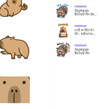
น้องหมูนุ่ม
ฮิปโปน่ารัก (No
Text)
กะปิ คาปิบาร่า
25 - พนักงาน
ออฟฟิศ 3D
น้องหมูนุ่ม
ฮิปโปน่ารัก