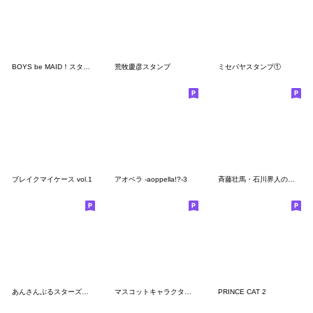
BOYS be MAID！スタンプ デフォルメ ver.
荒牧慶彦スタンプ
ミセバヤスタンプ①
ブレイクマイケース vol.1
アオペラ -aoppella!?-3
斉藤壮馬・石川界人のダメじゃないラジオ
あんさんぶるスターズ！！ 第4弾
マスコットキャラクターズ「ペンギン」
PRINCE CAT 2