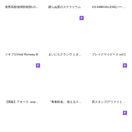
美男高校地球防衛部LOVE！LOVE！
廻らぬ星のステラリウム
VS AMBIVALENZ(バーサスアンビバレンツ)
ツキプロVivid Runway B
まいにちクランヴ ときどき練習生
ブレイクマイケース vol.2
【再販】アオペラ -aoppella!?-
『青春鉄道』 使えるスタンプ 第1弾
尻スタンプ(アリクイとカバ)