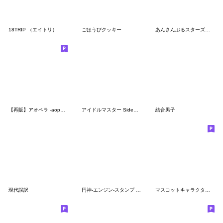
18TRIP （エイトリ）
ごほうびクッキー
あんさんぶるスターズ！！ 第3弾
【再販】アオペラ -aoppella!?-2
アイドルマスター SideM LINKスタンプ
結合男子
現代誤訳
円神-エンジン-スタンプ vol.1
マスコットキャラクターズ「３匹いっしょ」