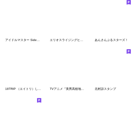
アイドルマスター SideM LIVE ON ST@GE！
エリオスライジングヒーローズ
あんさんぶるスターズ！
18TRIP （エイトリ）しゅうまい Ver.
TVアニメ『美男高校地球防衛部ハイカラ！』
北村諒スタンプ