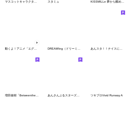
マスコットキャラクターズ「おんぷくん」
スタミュ
KISSMILLe 夢から醒めない夢を見よ。
動くよ！アニメ「エグミレガシー」
DREAM!ing（ドリーミング！）
あんスタ！！ナイスに褒めまくるナイスP
増田俊樹「BetweentheSheets」カワウソくん
あんさんぶるスターズ！！ 第5弾
ツキプロVivid Runway A