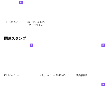
ししあんぐり
ゆーやくんちの
クアップくん
関連スタンプ
K4カンパニー
K4カンパニー THE MOVIE 公開記念スタンプ
武内駿輔2