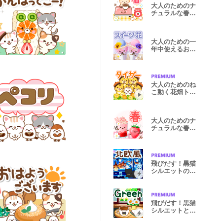
大人のためのナ
チュラルな春の
でか文字3
大人のための一
年中使えるお花
とスイーツ♪
大人のためのね
こ動く花畑トラ
(虎）まみれ
大人のためのナ
チュラルな春の
でか文字3D
飛びだす！黒猫
シルエットの北
欧風スタンプ
飛びだす！黒猫
シルエットと癒
しのグリーン