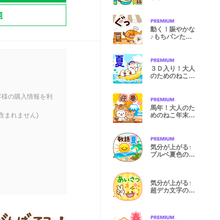
ール家族連絡
題
動く！賑やかな
♪もちパンたち
の日常
３Ｄ入り！大人
のためのねこ夏
の気遣い
客様の購入情報を利
馬年！大人のた
含まれません)
めのねこ年末年
始と冬の挨拶
気分が上がる↑
ブルベ夏色の夏
の日の挨拶
気分が上がる↑
超デカ文字の挨
拶と相づち