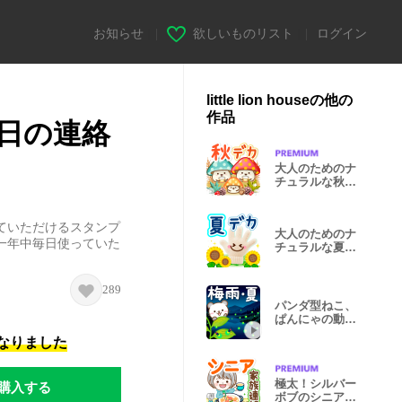
お知らせ
|
欲しいものリスト
|
ログイン
little lion houseの他の
作品
日の連絡
大人のためのナ
チュラルな秋の
でか文字３Ｄ
ていただけるスタンプ
大人のためのナ
一年中毎日使っていた
チュラルな夏の
でか文字４
289
パンダ型ねこ、
ぱんにゃの動く
♪梅雨～夏
になりました
購入する
極太！シルバー
ボブのシニアガ