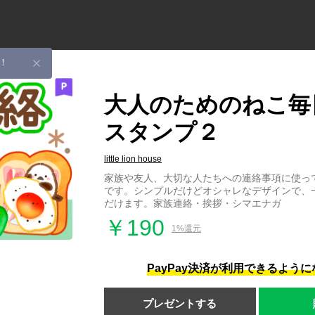
！
大人のためのねこ毎
スタンプ２
little lion house
家族や友人、大切な人たちへの連絡事項に使っ
です。シンプルだけどオシャレなデザインで、
だけます。家族連絡・挨拶・シマエナガ
￥190
1%還元
PayPay決済が利用できるよう
プレゼントする