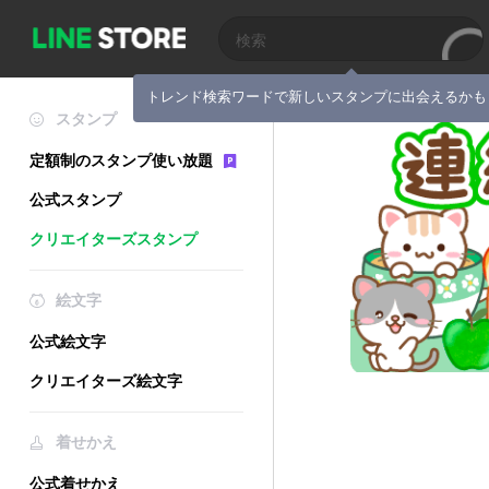
トレンド検索ワードで新しいスタンプに出会えるかも
スタンプ
定額制のスタンプ使い放題
公式スタンプ
クリエイターズスタンプ
絵文字
公式絵文字
クリエイターズ絵文字
着せかえ
公式着せかえ