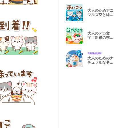
大人のためアニ
マルズ空と緑の
挨拶５
大人のデカ文
字！新緑の季節
の気遣い敬語
大人のためのナ
チュラルな冬の
でか文字3D