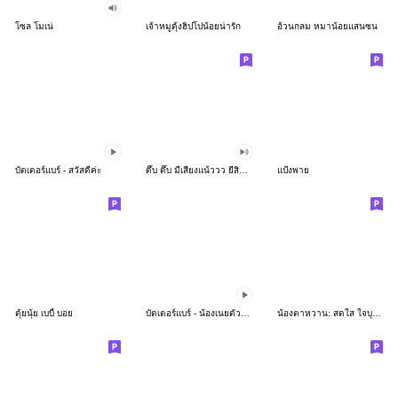
โซล โมเน่
เจ้าหมูดุ้งฮิปโปน้อยน่ารัก
อ้วนกลม หมาน้อยแสนซน
บัตเตอร์แบร์ - สวัสดีค่ะ
ดึ๊บ ดึ๊บ มีเสียงแน้ววว ยี่สิบห้า
แป้งพาย
ตุ้ยนุ้ย เบบี้ บอย
บัตเตอร์แบร์ - น้องเนยตัวตึง พุงเต่ง
น้องตาหวาน: สดใส ใจบุญ (สีพาสเทล)