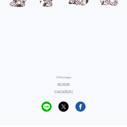
©Shironappa
หมายเหตุ
รายงานปัญหา