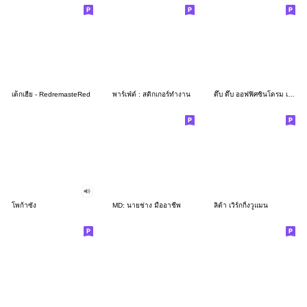
เด็กเฮีย - RedremasteRed
พาร์เฟ่ต์ : สติกเกอร์ทำงาน
ดึ๊บ ดึ๊บ ออฟฟิศซินโดรม เจ็ด
โพก้าซัง
MD: นายช่าง มืออาชีพ
ลิต้า เวิร์กกิ้งวูแมน