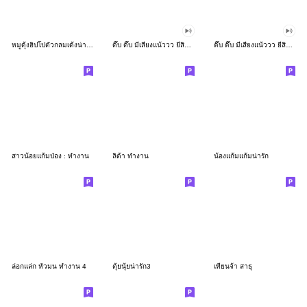
หมูดุ้งฮิปโปตัวกลมเด้งน่ารัก
ดึ๊บ ดึ๊บ มีเสียงแน้ววว ยี่สิบเจ็ด
ดึ๊บ ดึ๊บ มีเสียงแน้ววว ยี่สิบหก
สาวน้อยแก้มป่อง : ทำงาน
ลิต้า ทำงาน
น้องแก้มแก้มน่ารัก
ล่อกแล่ก หัวมน ทำงาน 4
ตุ้ยนุ้ยน่ารัก3
เทียนจ้า สาธุ