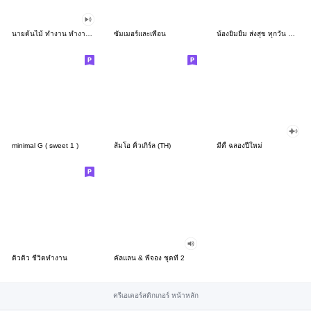
นายต้นไม้ ทำงาน ทำงาน ทำงาน!!!
ซัมเมอร์และเพื่อน
น้องยิมยิ้ม ส่งสุข ทุกวัน CutePastel THA
minimal G ( sweet 1 )
ส้มโอ คิ้วเกิร์ล (TH)
มีดี้ ฉลองปีใหม่
ดิวดิว ชีวิตทำงาน
คัลแลน & พี่จอง ชุดที่ 2
ครีเอเตอร์สติกเกอร์ หน้าหลัก