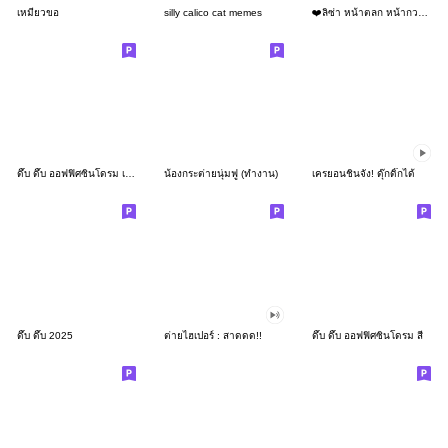
เหมียวขอ
silly calico cat memes
❤️ลิซ่า หน้าตลก หน้ากวน!❤️
ดึ๊บ ดึ๊บ ออฟฟิศซินโดรม เก้า
น้องกระต่ายนุ่มฟู (ทำงาน)
เครยอนชินจัง! ดุ๊กดิ๊กได้
ดึ๊บ ดึ๊บ 2025
ต่ายไฮเปอร์ : สาดดด!!
ดึ๊บ ดึ๊บ ออฟฟิศซินโดรม สี่