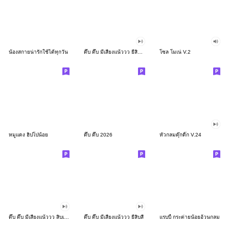
น้องสกายน่ารักใช้ได้ทุกวัน
ดึ๊บ ดึ๊บ มีเสียงแน้ววว ยี่สิบสอง
โซล โมเน่ V.2
หมูแดง ฮิปโปน้อย
ดึ๊บ ดึ๊บ 2026
หัวกลมดุ๊กดิ๊ก V.24
ดึ๊บ ดึ๊บ มีเสียงแน้ววว สิบเก้า
ดึ๊บ ดึ๊บ มีเสียงแน้ววว ยี่สิบสี่
แรบบี้ กระต่ายน้อยอ้วนกลม