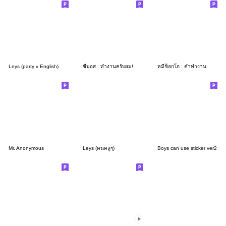
Leys (party v English)
ซีมอส : ทำงานครับผม!
หมีช็อกโก : คำทำงาน
Mr. Anonymous
Leys (คนคลูๆ)
Boys can use sticker ver2