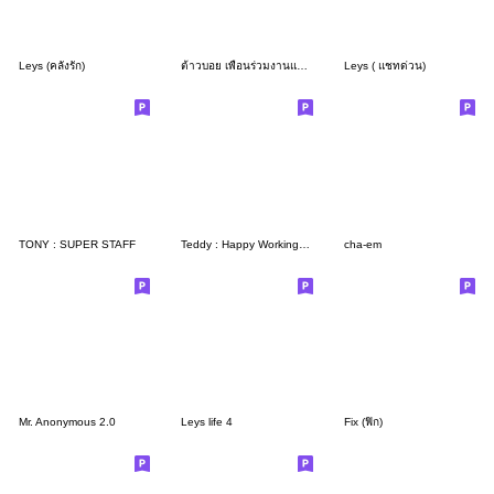
Leys (คลั่งรัก)
ต้าวบอย เพื่อนร่วมงานแสนดี
Leys ( แชทด่วน)
TONY : SUPER STAFF
Teddy : Happy Working Day
cha-em
Mr. Anonymous 2.0
Leys life 4
Fix (ฟิก)