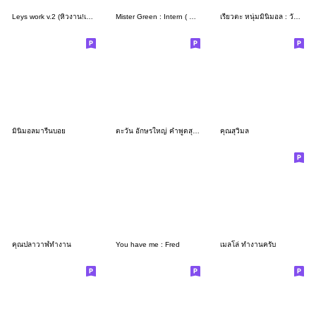
Leys work v.2 (หิวงาน!เอางานมาอีก)
Mister Green : Intern ( M.D. )
เรียวตะ หนุ่มมินิมอล : วันทำงาน
มินิมอลมารีนบอย
ตะวัน อักษรใหญ่ คำพูดสุภาพสำหรับการทำงาน
คุณสุวิมล
คุณปลาวาฬทำงาน
You have me : Fred
เมลโล่ ทำงานครับ