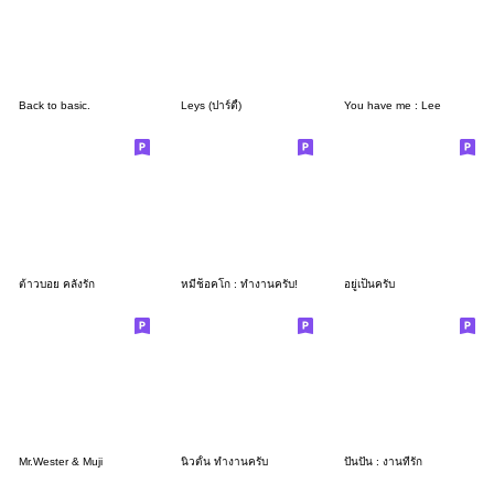
Back to basic.
Leys (ปาร์ตี้)
You have me : Lee
ต้าวบอย คลั่งรัก
หมีช็อคโก : ทำงานครับ!
อยู่เป็นครับ
Mr.Wester & Muji
นิวตั้น ทำงานครับ
ปันปัน : งานที่รัก