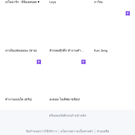
เจโน่น่ารัก : มินิมอลบอย ♥️
Leys
ภาวิณ
เราเป็นแฟนเธอนะ (ชาย)
หัวกลมดุ๊กดิ๊ก ทำงานคำธรรมดา(ครับ)
Kun Jeng
ทำงานแบบใด (ครับ)
อะตอม ไอเลิฟมายจ๊อบ!
ครีเอเตอร์สติกเกอร์ หน้าหลัก
|
|
ข้อกำหนดการใช้บริการ
นโยบายความเป็นส่วนตัว
ช่วยเหลือ