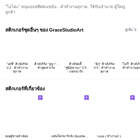
"ไอโตะ" หนุ่มออฟฟิศคนขยัน - คำทำงานสุภาพ, ใช้กับเจ้านาย ผู้ใหญ่
ลูกค้า
สติกเกอร์ชุดอื่นๆ ของ GraceStudioArt
ดูเพิ่ม
"เดซี่" คิวท์เกิร์ล
คิวท์เกิร์ล "ลูน่า" -
คิวท์บัดดี้
"มิกุ" คิวท์เกิร์ล
"ไอวี่" คิวท์เกิ
V.2 - คำทำงาน
คำพูดห่วงใย
"ฟูมิ&ฮานะ" V.5
V.5 - คำทำงาน
คำทำงานสุ
สุภาพ
- แชทน่ารัก
สุภาพ
สติกเกอร์ที่เกี่ยวข้อง
คุณผู้ชายตัวน้อย
แฟนใครน่ารักจัง (boyfriend)
Leys ( ทำงาน3 )