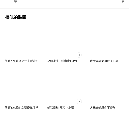
字
字
相似的貼圖
熊寶&兔醬只想一直看著你
奶油小生 - 甜蜜蜜LOVE
咪卡貓貓★有沒有心要養我
熊寶&兔醬的幸福愛你生活
貓咪日和-愛演小劇場
大橘貓貓忍住不能笑