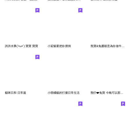
誇誇水豚(´•ω•`) 寶寶 寶寶
小鯊貓要把你撲倒
熊寶&兔醬願意為你做牛做馬
貓咪日和 日常篇
小萌橘貓的打擾日常生活
熊仔❤️兔寶 今晚可以那個嗎