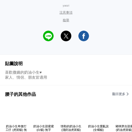
yaozi
注意事項
檢舉
貼圖說明
喜歡撒嬌的奶油小生♥︎
家人、情侶、朋友皆適用
腰子的其他作品
顯示更多
奶油小生卑微打
奶油小生甜蜜蜜
情勒的奶油小生
奶油小生愛亂說
豬咪胖吉甜
工仔 (虎斑貓) 無
(白貓) 無字
(淺奶油虎斑貓)
(全橘貓)
(奶油虎斑貓)