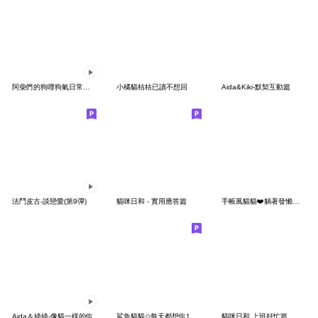
阿柴們的狗哩狗氣日常第八彈
小橘貓桔桔已讀不想回
Aida&Kiki-默契互動篇
法鬥皮古-談戀愛(第9彈)
貓咪日和 - 實用應答篇
手帳風貓貓❤️躺著發懶真是爽
Aida＆綺綺-像貓一樣的你
鯊魚貓貓✩每天都想你100遍
貓咪日和 上班好忙篇