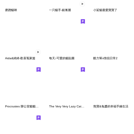
磨蹭貓咪
一只貓手-銀漸層
小鯊貓最愛寶寶了
Aida&綺綺-歡喜冤家篇
每天♪可愛的貓貼圖
酷力幫x情侶日常2
Procrustes 辦公室貓貓貼圖系列
The Very Very Lazy Cat 6.0 (Wordless)
熊寶&兔醬的幸福手繪生活