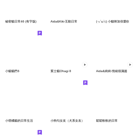
秘密貓日常46 (有字版)
Aida&Kiki-互動日常
(っ´ω`c) 小貓咪加倍愛你
小貓貓們6
賓士貓Ohagi 8
Aida&綺綺-情緒很滿篇
小萌橘貓的日常生活
小狗勾女友（犬系女友）
鬆鬆軟軟的日常