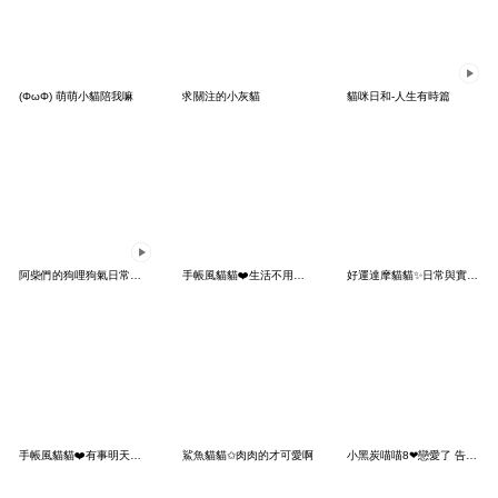
(ΦωΦ) 萌萌小貓陪我嘛
求關注的小灰貓
貓咪日和-人生有時篇
阿柴們的狗哩狗氣日常第九彈
手帳風貓貓❤️生活不用太努力
好運達摩貓貓✨日常與實用問候
手帳風貓貓❤️有事明天再說
鯊魚貓貓✩肉肉的才可愛啊
小黑炭喵喵8❤戀愛了 告白成功