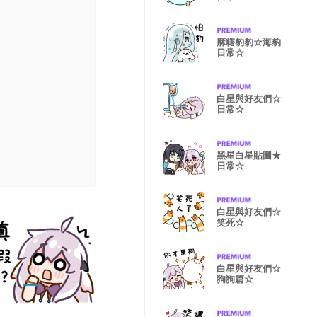
麻糬豹豹☆海豹
日常☆
白星與好友們☆
日常☆
黑星白星貼圖★
日常☆
白星與好友們☆
笑死☆
白星與好友們☆
狗狗篇☆