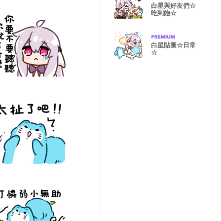
白星與好友們☆
吃到飽☆
白星貼圖☆日常
☆