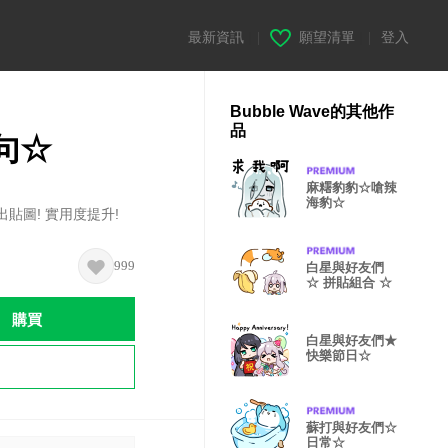
最新資訊
|
願望清單
|
登入
Bubble Wave的其他作
品
句☆
麻糬豹豹☆嗆辣
海豹☆
推出貼圖! 實用度提升!
999
白星與好友們
☆ 拼貼組合 ☆
購買
白星與好友們★
快樂節日☆
蘇打與好友們☆
日常☆