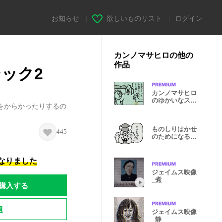
お知らせ
|
欲しいものリスト
|
ログイン
カンノマサヒロの他の
作品
ック2
カンノマサヒロ
のゆかいなスタ
をからかったりするの
ンプ5
ものしりはかせ
445
のためになるス
タンプ2
になりました
ジェイムス映像
_煮
購入する
題
ジェイムス映像
_静