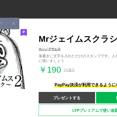
！
Mrジェイムスクラシ
カンノマサヒロ
落書きに文字を入れただけのスタンプです。人
に使いましょう
￥190
1%還元
PayPay決済が利用できるよう
プレゼントする
LYPプレミアムで使い放