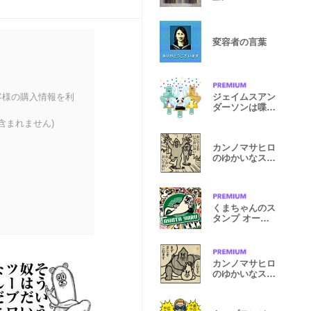
変容者の言葉
客様の購入情報を利
ジェイムスアン
ダーソンは喋ら
ない
含まれません)
カンノマサヒロ
のゆかいなスタ
ンプこわれた
くまちゃんのス
タンプ オール
ドスタイル
カンノマサヒロ
のゆかいなスタ
ンプ6