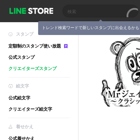
トレンド検索ワードで新しいスタンプに出会えるかも
スタンプ
定額制のスタンプ使い放題
公式スタンプ
クリエイターズスタンプ
絵文字
公式絵文字
クリエイターズ絵文字
着せかえ
公式着せかえ