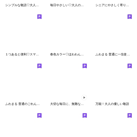
シンプルな敬語♡大人の長文基本スタンプ
毎日やさしい♡大人の敬語シンプルスタンプ
シニアにやさしく寄り添うスタンプ✨
１つあると便利♡スマイル吹き出し
春色カラー♡ほわわんしろまるスタンプ
ふわまる 普通に一生使えるすたんぷ2
ふわまる 普通のごれんらく
大切な毎日に、無難なスタンプです。春
万能！大人の優しい敬語