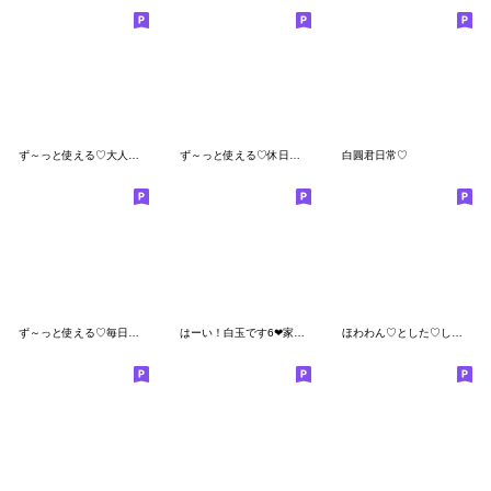
ず～っと使える♡大人の夏カラーのスタンプ
ず～っと使える♡休日スタンプ大人ver
白圓君日常♡
ず～っと使える♡毎日ダジャレ大人ver
はーい！白玉です6❤家族で使える
ほわわん♡とした♡しろまるスタンプ