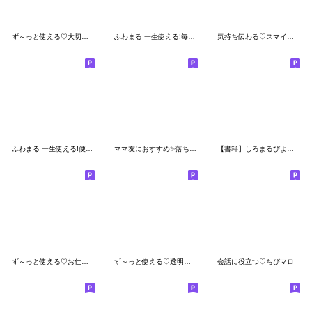
ず～っと使える♡大切な人との約束大人ver
ふわまる 一生使える!毎日便利挨拶すたんぷ
気持ち伝わる♡スマイル棒人間♡
ふわまる 一生使える!便利＆毎日挨拶2再販!
ママ友におすすめ✨落ち着いた日常スタンプ
【書籍】しろまるびより♡発売記念
ず～っと使える♡お仕事の連絡専用大人ver
ず～っと使える♡透明感溢れるスタンプ大人
会話に役立つ♡ちびマロ