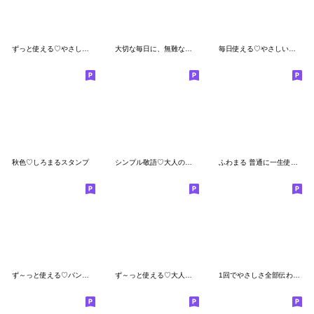
ずっと使える♡やさしい丁寧な日常大人ver
大切な毎日に、無難なスタンプ。レトロ大人
毎日使える♡やさしい田舎言葉大人ver
秋色♡しろまるスタンプ
シンプル敬語♡大人の基本スタンプ
ふわまる 普通に一生使えるすたんぷ
ず～っと使える♡パン好きスタンプ大人ver
ず～っと使える♡大人敬語の長文スタンプ♡
1回でやさしさ全部伝わる♡長文大人ver