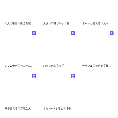
大人の敬語♡使える親切で丁寧なスタンプ
大きい♡選びやすく見やすいスタンプ♪通常
ず～っと使える♡見やすいやさしいデカ文字
シマエナガ♡ぺんぺん♡ちびマロの長文
おきなわ方言女子
カラフル♡デカ文字棒人間
毎年使える♡万能な大人のための冬スタンプ
もちっペ×まるピヨ【敬語】