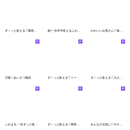
ず～っと使える♡最初と最後に送るスタンプ
超!一生年中使えるふわまる 日常と年中行事
かわいいお母さん♡毎日使える大人スタンプ
万能！あいさつ敬語
ず～っと使える♡トーク始めのスタンプ大人
ず～っと使える♡大人の思いやり2大人ver
ふわまる 一生ずっと使えるすたんぷ
ず～っと使える♡簡単に短いお返事大人ver
みんなの元気に♡やさしい敬語大人ver