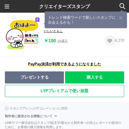
クリエイターズスタンプ
トレンド検索ワードで新しいスタンプに
出会えるかも！
ず～っと使える♡大人の長文スタンプ
いしいともこ
￥190
6,270
1%還元
PayPay決済が利用できるようになりました
プレゼントする
購入する
LYPプレミアムで使い放題
スタンプアレンジ/デコレーションに対応
制作者に提供される情報について
LINEヤフー株式会社はスタンプ/絵文字/着せかえ制作者への売上レポートの提供の
ために、お客様の購入情報を利用します。