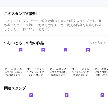
このスタンプの説明
しろまるのスタンプ一つで返答が出来る大人の長文スタンプです。落
ち着いたカラーで誰にでも送りやすく、毎日使える内容を厳選し作成
しました。【作：いしいともこ】
いしいともこの他の作品
もっと見る
ず〜っと使える
ず～っと使える
ず～っと使える
ず～っと使える
ず～っと使
♡やさしい終わ
♡かわいいダジ
♡大人の気遣い
♡かわいいお友
♡大人可愛
りのスタンプ
ャレスタンプ
専用スタンプ
達のスタンプ
き出しポッ
関連スタンプ