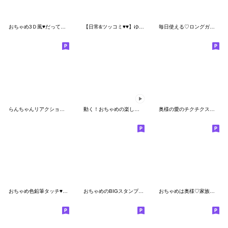
おちゃめ3Ｄ風♥だってお母さんだもの敬語
【日常&ツッコミ♥♥】ゆるカジ女子
毎日使える♡ロングガール
らんちゃんリアクションでかっ③
動く！おちゃめの楽しい会話♥気持ち色々
奥様の愛のチクチクスタンプ
おちゃめ色鉛筆タッチ♥気持ち色々♥感情編
おちゃめのBIGスタンプ♡ネガティブ編
おちゃめは奥様♡家族・恋人♡連絡・専用