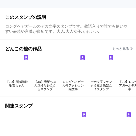
このスタンプの説明
ロングヘアガールのデカ文字スタンプです。敬語入りで誰でも使いや
すい表現や言葉が多めです。大人/大人女子/かわいい/
どんこの他の作品
もっと見る
【3D】闇感満載
【3D】青髪ちゃ
ロングヘアガー
デカ文字フラン
【3D】ロン
地雷ちゃん
ん気持ちを伝え
ルリアクション
ク＆毒舌黒髪女
アガールデ
るスタンプ
絵文字
子スタンプ
字
関連スタンプ