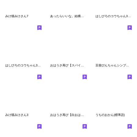
みけ猫みけさん7
あったらいいな。結構使えるぶたの返事(再)
はしびろのコウちゃん36【夏だ！祭だ！】
はしびろのコウちゃん31【+ピヨ】
おはうさ再び【スパイの春】
豆柴ぴんちゃんシンプルあいさつ
みけ猫みけさん3
おはうさ再び【白おはうさとグルメ2】
うちのおかん(標準語)