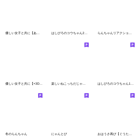
優しい女子と共に【あると助かるスタンプ】
はしびろのコウちゃん27【冬の吹き出し】
らんちゃんリアクションでかっ③
優しい女子と共に【+3D恐竜の初夏】
楽しいねこっちだじゃれ(再版)
はしびろのコウちゃん13【大人なスタンプ】
冬のらんちゃん
にゃんとぴ
おはうさ再び【ぐうたら夏の過し方】