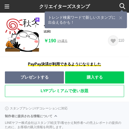
クリエイターズスタンプ
トレンド検索ワードで新しいスタンプに
出会えるかも！
パンダ★秋冬 冬がはじまるよ
urajo
￥190
110
1%還元
PayPay決済が利用できるようになりました
プレゼントする
購入する
LYPプレミアムで使い放題
スタンプアレンジ/デコレーションに対応
制作者に提供される情報について
LINEヤフー株式会社はスタンプ/絵文字/着せかえ制作者への売上レポートの提供の
ために、お客様の購入情報を利用します。