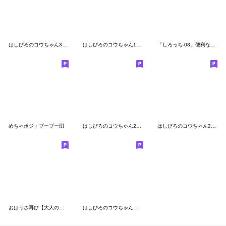
はしびろのコウちゃん30【春の吹き出し】
はしびろのコウちゃん15【BIGでジャンボ】
「しろっち-08」便利な敬語
めちゃポジ・ブーブー団
はしびろのコウちゃん28【話してみ】
はしびろのコウちゃん29【ぼやく年末年始】
おはうさ再び【大人の梅雨の過し方2】
はしびろのコウちゃん【夏】