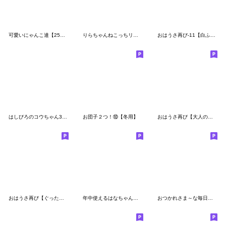
可愛いにゃんこ達【25】気持ちスタンプ
りらちゃんねこっちリアクション
おはうさ再び-11【白ふわモコ番外編の3】
はしびろのコウちゃん37【３Dの夏】
お団子２つ！⑩【冬用】
おはうさ再び【大人の梅雨の過し方】
おはうさ再び【ぐったりこん】
年中使えるはなちゃんとねこっち
おつかれさま～な毎日に☆ブーブー団