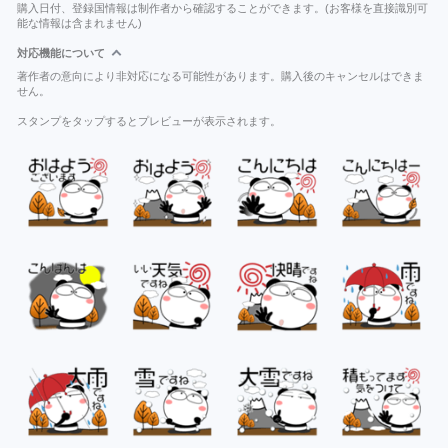
購入日付、登録国情報は制作者から確認することができます。(お客様を直接識別可
能な情報は含まれません)
対応機能について
著作者の意向により非対応になる可能性があります。購入後のキャンセルはできま
せん。
スタンプをタップするとプレビューが表示されます。