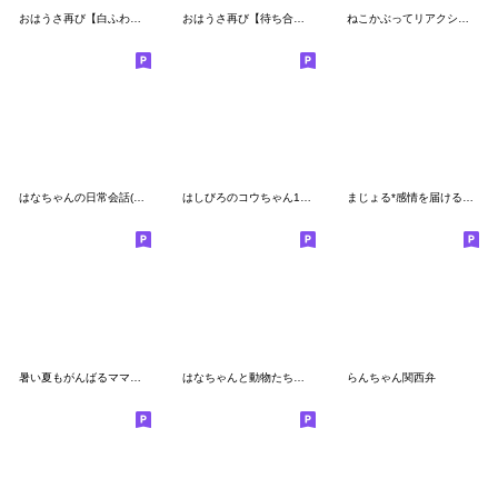
おはうさ再び【白ふわモコ番外+だじゃれ】
おはうさ再び【待ち合わせ用】
ねこかぶってリアクションと挨拶(再販)
はなちゃんの日常会話(冬あり)再版
はしびろのコウちゃん18【大人の言い訳】
まじょる*感情を届ける魔法*
暑い夏もがんばるママさん(再販)
はなちゃんと動物たち【便利なあいさつ】
らんちゃん関西弁