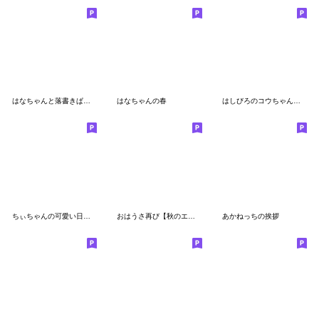
はなちゃんと落書きぱんだの日常会話(再版)
はなちゃんの春
はしびろのコウちゃん３【毎日小さく】
ちぃちゃんの可愛い日常会話
おはうさ再び【秋のエトセトラ】
あかねっちの挨拶