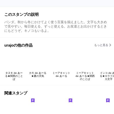
このスタンプの説明
パンダ。秋から冬にかけてよく使う言葉を揃えました。文字も大きめ
で見やすい。毎日使える、ずっと使える。お友達とお出かけするとき
にもどうぞ。キノコもいるよ。
urajoの他の作品
もっと見る
タヌキ de あー
カモ de あーる
ミーアキャット
ミーアキャット
インコ de 
る★関西のこと
★夏の天気
de あーる
de あーる★関西
る★カラフ
ば
のことば
カ文字
関連スタンプ