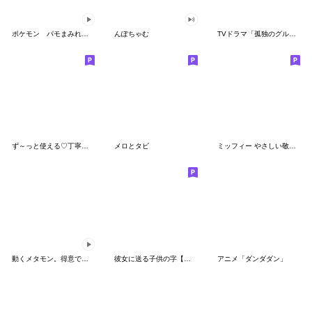
ポケモン パモまみれスタンプ
んぽちゃむ
TVドラマ「孤独のグルメ」
ず～っと使える♡丁寧な敬語お辞儀スタンプ
メロとタビ
ミッフィー やさしい敬語スタンプ
動くメタモン。得意でも苦手でもへんしん！
彼女に送る子供の字【カップル・彼氏】
アニメ「ダンダダン」