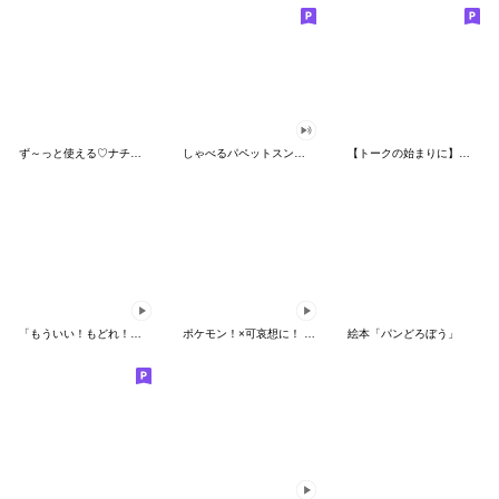
ず～っと使える♡ナチュラルガール
しゃべるパペットスンスン（HAPPY）
【トークの始まりに】ゆるカワ♪スヌーピー
「もういい！もどれ！ピカチュウ！」
ポケモン！×可哀想に！ ムチっとスタンプ
絵本「パンどろぼう」