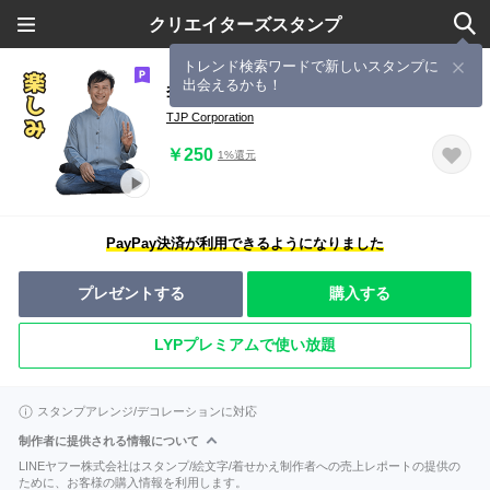
クリエイターズスタンプ
トレンド検索ワードで新しいスタンプに
出会えるかも！
李先生の日常スタンプ - 日本語版
TJP Corporation
￥250
1%還元
PayPay決済が利用できるようになりました
プレゼントする
購入する
LYPプレミアムで使い放題
スタンプアレンジ/デコレーションに対応
制作者に提供される情報について
LINEヤフー株式会社はスタンプ/絵文字/着せかえ制作者への売上レポートの提供の
ために、お客様の購入情報を利用します。