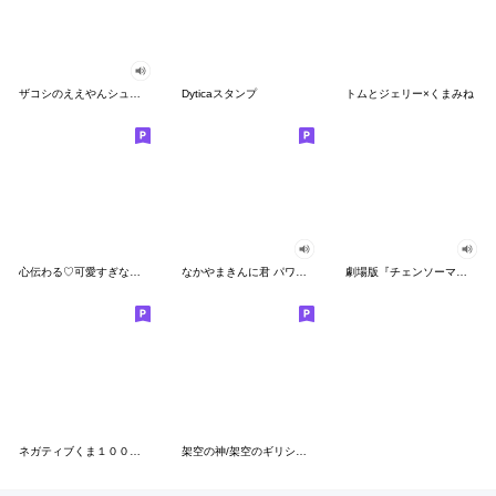
ザコシのええやんシューシュースタンプ
Dyticaスタンプ
トムとジェリー×くまみね
心伝わる♡可愛すぎない大人の長文スタンプ
なかやまきんに君 パワー!!スタンプ
劇場版『チェンソーマン レゼ篇』
ネガティブくま１００％ 憂鬱な一日
架空の神/架空のギリシャ神話