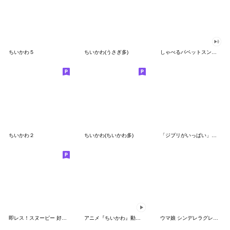
ちいかわ５
ちいかわ(うさぎ多)
しゃべるパペットスンスン（GOOD）
ちいかわ２
ちいかわ(ちいかわ多)
「ジブリがいっぱい」スタンプ
即レス！スヌーピー 好印象な長文スタンプ
アニメ『ちいかわ』動くLINEスタンプ vol.1
ウマ娘 シンデレラグレイ かんたんオグリ