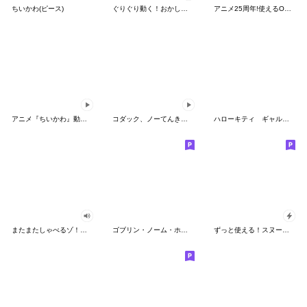
ちいかわ(ピース)
ぐりぐり動く！おかしなポケモンスタンプ
アニメ25周年!使えるONE PIECEスタンプ
アニメ『ちいかわ』動くLINEスタンプ vol.2
コダック、ノーてんきに悩み中！
ハローキティ ギャルバイブス♡
またまたしゃべるゾ！クレヨンしんちゃん
ゴブリン・ノーム・ホーン
ずっと使える！スヌーピーのグリーティング