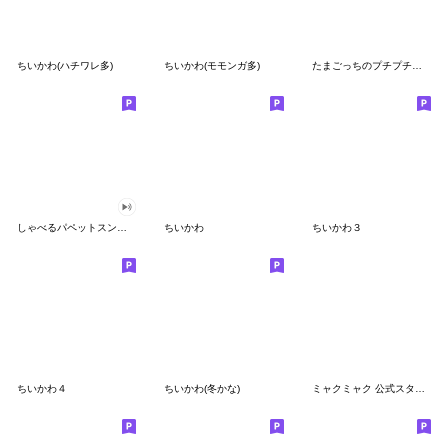
ちいかわ(ハチワレ多)
ちいかわ(モモンガ多)
たまごっちのプチプチおみせっち
しゃべるパペットスンスン
ちいかわ
ちいかわ３
ちいかわ４
ちいかわ(冬かな)
ミャクミャク 公式スタンプ第２弾