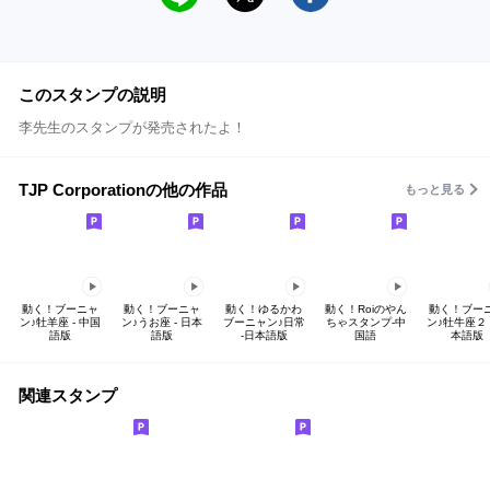
このスタンプの説明
李先生のスタンプが発売されたよ！
TJP Corporationの他の作品
もっと見る
動く！ブーニャ
動く！ブーニャ
動く！ゆるかわ
動く！Roiのやん
動く！ブー
ン♪牡羊座 - 中国
ン♪うお座 - 日本
ブーニャン♪日常
ちゃスタンプ-中
ン♪牡牛座２ 
語版
語版
-日本語版
国語
本語版
関連スタンプ