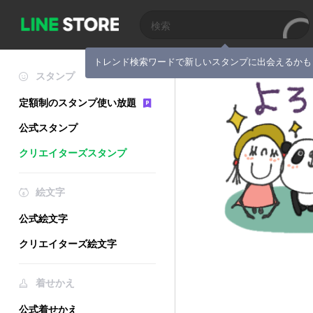
トレンド検索ワードで新しいスタンプに出会えるかも
スタンプ
定額制のスタンプ使い放題
公式スタンプ
クリエイターズスタンプ
絵文字
公式絵文字
クリエイターズ絵文字
着せかえ
公式着せかえ