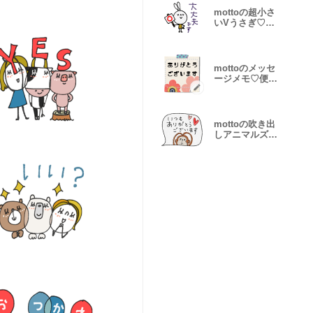
mottoの超小さ
いVうさぎ♡毎
日
mottoのメッセ
ージメモ♡便利
♪
mottoの吹き出
しアニマルズ♡
即レス敬語