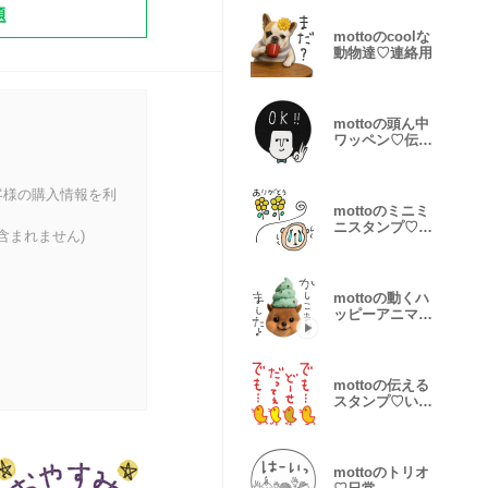
題
mottoのcoolな
動物達♡連絡用
mottoの頭ん中
ワッペン♡伝え
る
客様の購入情報を利
mottoのミニミ
ニスタンプ♡②
含まれません)
サクッと♪
mottoの動くハ
ッピーアニマル
♡サクッと
mottoの伝える
スタンプ♡いろ
いろ
mottoのトリオ