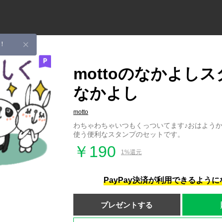
！
mottoのなかよし
なかよし
motto
わちゃわちゃいつもくっついてます♪おはよう
使う便利なスタンプのセットです。
￥190
1%還元
PayPay決済が利用できるよう
プレゼントする