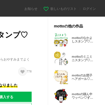
お知らせ
|
欲しいものリスト
|
ログイン
mottoの他の作品
スタンプ♡
mottoのなかよ
しスタンプ♡伝
える
mottoのミニミ
からおやすみまでよく
ニスタンプ♡①
敬語
778
mottoのお団子
ヘアガール♡敬
語
になりました
mottoの頭ん中
購入する
ワッペン♡ずっ
と使える