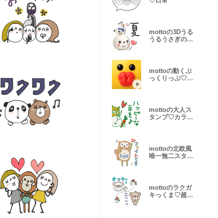
♡日常
mottoの3Dうる
うるうさぎの夏
♡毎年使える
mottoの動くぷ
っくりっぷ♡便
利♪
mottoの大人ス
タンプ♡カラフ
ル
mottoの北欧風
唯一無二スタン
プ♡敬語
mottoのラクガ
キっくま♡超小
さい