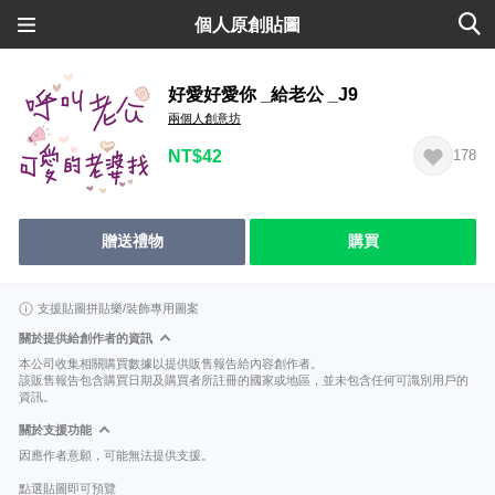
個人原創貼圖
好愛好愛你 _給老公 _J9
兩個人創意坊
NT$42
178
贈送禮物
購買
支援貼圖拼貼樂/裝飾專用圖案
關於提供給創作者的資訊
本公司收集相關購買數據以提供販售報告給內容創作者。
該販售報告包含購買日期及購買者所註冊的國家或地區，並未包含任何可識別用戶的
資訊。
關於支援功能
因應作者意願，可能無法提供支援。
點選貼圖即可預覽