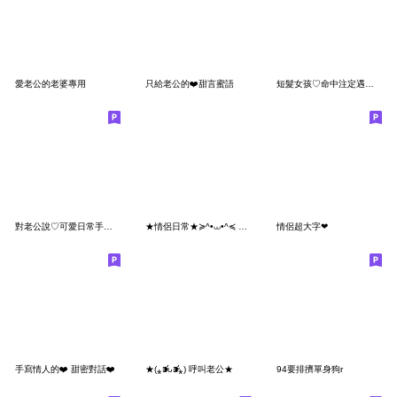
愛老公的老婆專用
只給老公的❤️甜言蜜語
短髮女孩♡命中注定遇見你
對老公說♡可愛日常手寫文字
★情侶日常★≽^•⩊•^≼ 你壞壞
情侶超大字❤
手寫情人的❤️ 甜密對話❤️
★(⁎⁍̴̛ᴗ⁍̴̛⁎) 呼叫老公★
94要排擠單身狗r