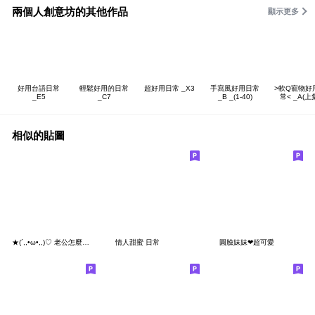
兩個人創意坊的其他作品
顯示更多
好用台語日常
輕鬆好用的日常
超好用日常 _X3
手寫風好用日常
>軟Q寵物好
_E5
_C7
_B _(1-40)
常< _A(上
相似的貼圖
★(´,,•ω•,,)♡ 老公怎麼這麼帥★
情人甜蜜 日常
圓臉妹妹❤︎超可愛