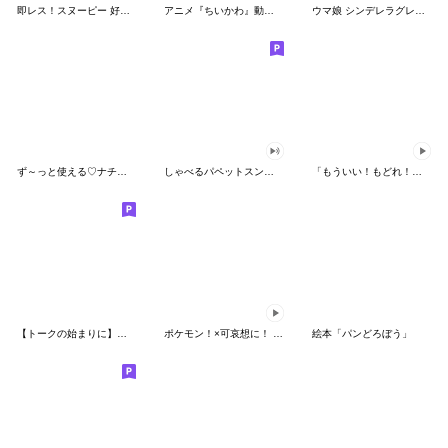
即レス！スヌーピー 好印象な長文スタンプ
アニメ『ちいかわ』動くLINEスタンプ vol.1
ウマ娘 シンデレラグレイ かんたんオグリ
ず～っと使える♡ナチュラルガール
しゃべるパペットスンスン（HAPPY）
「もういい！もどれ！ピカチュウ！」
【トークの始まりに】ゆるカワ♪スヌーピー
ポケモン！×可哀想に！ ムチっとスタンプ
絵本「パンどろぼう」