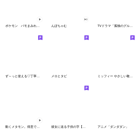
ポケモン パモまみれスタンプ
んぽちゃむ
TVドラマ「孤独のグルメ」
ず～っと使える♡丁寧な敬語お辞儀スタンプ
メロとタビ
ミッフィー やさしい敬語スタンプ
動くメタモン。得意でも苦手でもへんしん！
彼女に送る子供の字【カップル・彼氏】
アニメ「ダンダダン」