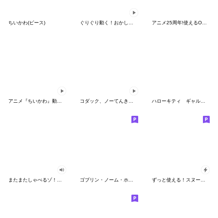
ちいかわ(ピース)
ぐりぐり動く！おかしなポケモンスタンプ
アニメ25周年!使えるONE PIECEスタンプ
アニメ『ちいかわ』動くLINEスタンプ vol.2
コダック、ノーてんきに悩み中！
ハローキティ ギャルバイブス♡
またまたしゃべるゾ！クレヨンしんちゃん
ゴブリン・ノーム・ホーン
ずっと使える！スヌーピーのグリーティング