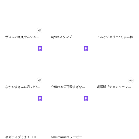
ザコシのええやんシューシュースタンプ
Dyticaスタンプ
トムとジェリー×くまみね
なかやまきんに君 パワー!!スタンプ
心伝わる♡可愛すぎない大人の長文スタンプ
劇場版『チェンソーマン レゼ篇』
ネガティブくま１００％ 憂鬱な一日
sakumaru×スヌーピー