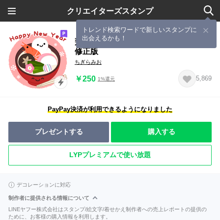
クリエイターズスタンプ
トレンド検索ワードで新しいスタンプに
出会えるかも！
飛び出す大人のマナー年賀状&お正月/
修正版
ちぎらみお
￥250
5,869
1%還元
PayPay決済が利用できるようになりました
プレゼントする
購入する
LYPプレミアムで使い放題
デコレーションに対応
制作者に提供される情報について
LINEヤフー株式会社はスタンプ/絵文字/着せかえ制作者への売上レポートの提供の
ために、お客様の購入情報を利用します。