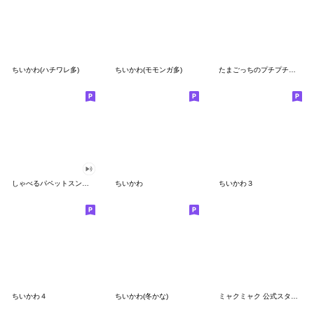
ちいかわ(ハチワレ多)
ちいかわ(モモンガ多)
たまごっちのプチプチおみせっち
しゃべるパペットスンスン
ちいかわ
ちいかわ３
ちいかわ４
ちいかわ(冬かな)
ミャクミャク 公式スタンプ第２弾