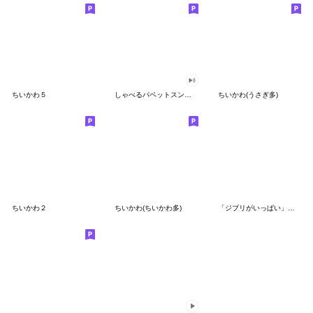
ちいかわ５
しゃべるパペットスンスン（GOOD）
ちいかわ(うさぎ多)
ちいかわ２
ちいかわ(ちいかわ多)
「ジブリがいっぱい」スタンプ