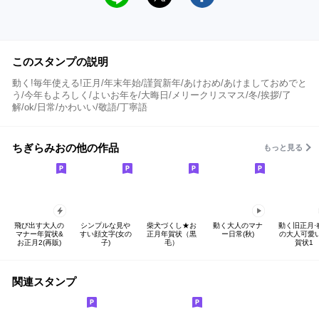
このスタンプの説明
動く!毎年使える!正月/年末年始/謹賀新年/あけおめ/あけましておめでと
う/今年もよろしく/よいお年を/大晦日/メリークリスマス/冬/挨拶/了
解/ok/日常/かわいい/敬語/丁寧語
ちぎらみおの他の作品
もっと見る
飛び出す大人の
シンプルな見や
柴犬づくし★お
動く大人のマナ
動く旧正月·
マナー年賀状&
すい顔文字(女の
正月年賀状（黒
ー日常(秋)
の大人可愛
お正月2(再販)
子)
毛）
賀状1
関連スタンプ