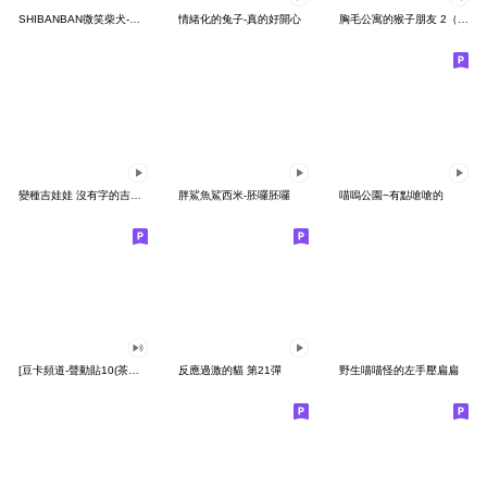
SHIBANBAN微笑柴犬-廢柴寶寶日常
情緒化的兔子-真的好開心
胸毛公寓的猴子朋友 2（有聲動態）
變種吉娃娃 沒有字的吉娃娃
胖鯊魚鯊西米-胚囉胚囉
喵嗚公園−有點嗆嗆的
[豆卡頻道-聲動貼10(茶寶丸日常篇)
反應過激的貓 第21彈
野生喵喵怪的左手壓扁扁