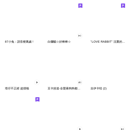
87小兔：諧音梗萬歲 !
白爛貓☆好棒棒☆
"LOVE RABBIT" 沈重的愛 台灣版
塔仔不正經 超煩啪
豆卡頻道-全螢幕狗狗都沒你上班累
吉伊卡哇 (2)