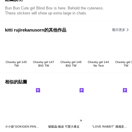
Bun Bun Cute girl Blind Box is here. Behold the cuteness.
These stickers will show up extra large in chats.
kitti rujirekanusorn的其他作品
顯示更多
Cheeky girl 145
Cheeky girl 147
Cheeky girl 146
Cheeky girl 144
Cheeky girl
TW
BIG TW
BIG TW
No Text
TW
相似的貼圖
小小孩"GOKIGEN PANDA" 台灣版
貓貓蟲-咖波 可愛大暴走
"LOVE RABBIT" 滿滿是愛 台灣版