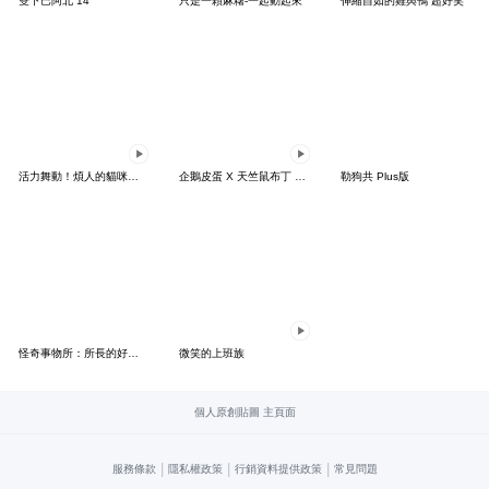
雙下巴阿北 14
只是一顆麻糬-一起動起來
伸縮自如的雞與鴨 超好笑
活力舞動！煩人的貓咪★迷你版 2
企鵝皮蛋 X 天竺鼠布丁 有點厭世
勒狗共 Plus版
怪奇事物所：所長的好日子要來力
微笑的上班族
個人原創貼圖 主頁面
|
|
|
服務條款
隱私權政策
行銷資料提供政策
常見問題