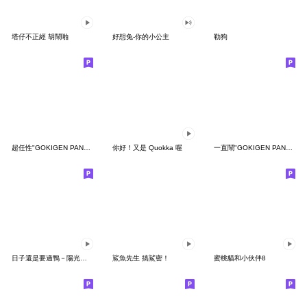
塔仔不正經 胡鬧啪
好想兔-你的小公主
勒狗
超任性"GOKIGEN PANDA" 台灣版
你好！又是 Quokka 喔
一直鬧"GOKIGEN PANDA" 台灣版
日子還是要過鴨－陽光開朗每一天鴨
鯊魚先生 搞鯊密！
蜜桃貓和小伙伴8