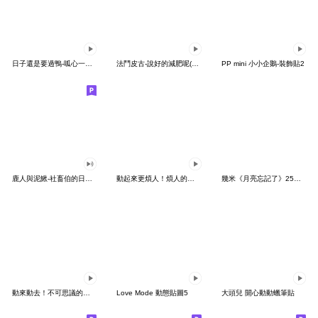
日子還是要過鴨-呱心一下鴨
法鬥皮古-說好的減肥呢(第15彈)
PP mini 小小企鵝-裝飾貼2
鹿人與泥鰍-社畜伯的日常有聲貼圖
動起來更煩人！煩人的貓咪3
幾米《月亮忘記了》25周年 x 晴天P莉
動來動去！不可思議的寶可夢貼圖
Love Mode 動態貼圖5
大頭兒 開心動動蠟筆貼