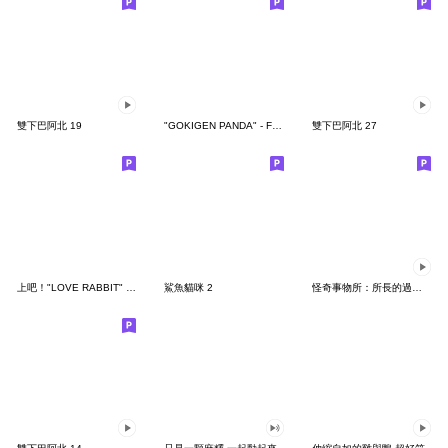
雙下巴阿北 19
"GOKIGEN PANDA" - Feeling / global
雙下巴阿北 27
上吧！"LOVE RABBIT" 台灣版
鯊魚貓咪 2
怪奇事物所：所長的過度繁殖