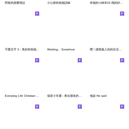
阿爸的甜蜜情話
小心新的祝福語錄
幸福的小綿羊02-我的好朋友
可愛文字 3：美好的祝福｜全年好用｜奶茶系
Working... Somehow
嘿！讓我進入你的生活吧！
Everyday Life Christian (English)
福音小羊鹿 - 來自朋友的祝福
他說 He said