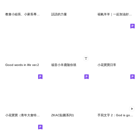
教會小組長、小家長專用貼圖 ( 省空間喔！)
話語的力量
福氣羊羊｜一起加油好嗎？（復刻）
Good words in life ver.2
福音小羊鹿隨你填
小花寶寶日常
小花寶寶（青年大會特製版）
ZKAC貼圖系列1
手寫文字 2：God is good (復刻）