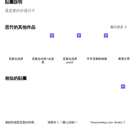
貼圖說明
還是要好好過日子
思竹的其他作品
顯示更多
喜樂金蘋果
喜樂金桔果+金蘋
喜樂金蘋果
常常喜樂動物園
葡葡生豐
果
part2
相似的貼圖
感謝與感恩是最好的禮物,貼圖傳遞愛與祝福
渴慕你 1 ♡暖心語錄♡
Overcoming Lion Series 7