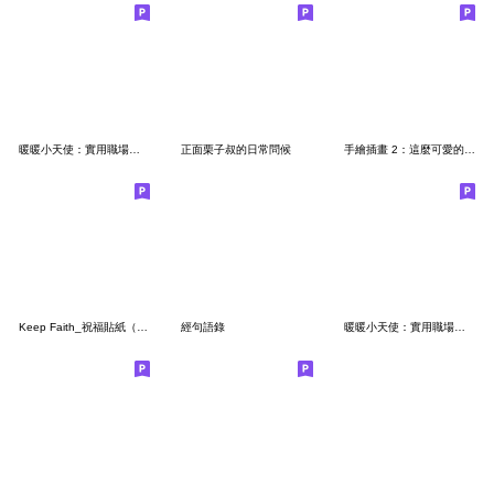
暖暖小天使：實用職場回覆｜省空間（男版）
正面栗子叔的日常問候
手繪插畫 2：這麼可愛的諧音祝福
Keep Faith_祝福貼紙（新版）
經句語錄
暖暖小天使：實用職場回覆｜省空間（女版）