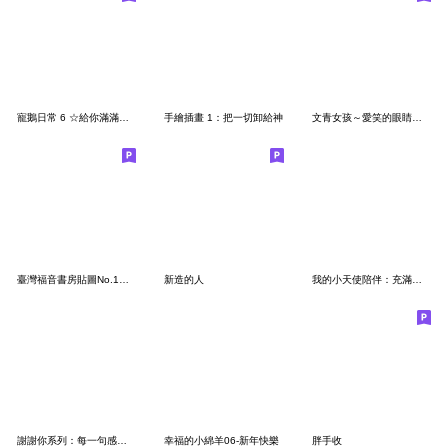
寵鵝日常 6 ☆給你滿滿情緒價值☆
手繪插畫 1：把一切卸給神
文青女孩～愛笑的眼睛～願你喜樂（無文字）
臺灣福音書房貼圖No.1－愛樂寶貝（活力篇）
新造的人
我的小天使陪伴：充滿溫暖的貼圖
謝謝你系列：每一句感謝都是我的心意
幸福的小綿羊06-新年快樂
胖手收