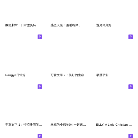
微笑刺蝟：日常微笑特輯｜正向暖心語錄
感恩天使：溫暖相伴，愛與祝福
遇見你真好
Pangye日常篇
可愛文字 2：美好的生命｜省空間貼圖｜問候
早晨平安
手寫文字 1：打招呼問候/省空間貼圖
幸福的小綿羊04-一起來聚會
ELLY: A Little Christian Princess