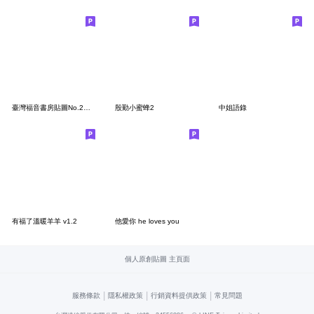
臺灣福音書房貼圖No.2－童話繪本（生活篇）
殷勤小蜜蜂2
中姐語錄
有福了溫暖羊羊 v1.2
他愛你 he loves you
個人原創貼圖 主頁面
|
|
|
服務條款
隱私權政策
行銷資料提供政策
常見問題