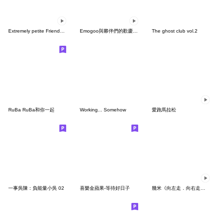
Extremely petite Friends -Autumn-
Emogoo與夥伴們的歡慶派對！
The ghost club vol.2
RuBa RuBa和你一起
Working... Somehow
愛跑馬拉松
一事吳陳：負能量小吳 02
喜樂金蘋果-等待好日子
幾米《向左走．向右走》x 呱鬆與狐妹