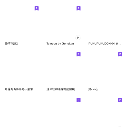
臺灣狗語2
Teleport by Gongkan
PUKUPUKUDON-04 命苦社畜
哈囉奇奇冷冷冬天的懶懶日常
迷你蛙和油條蛙的戲劇化日常
好cat心