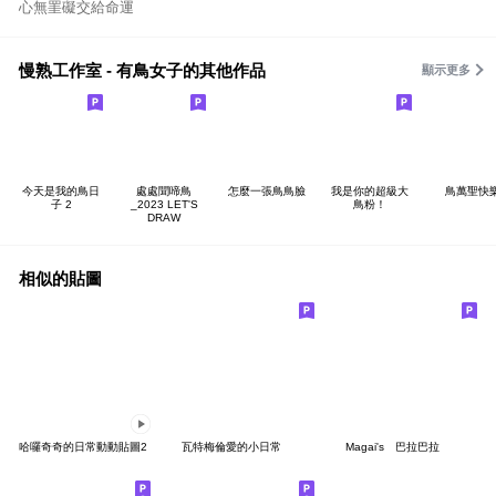
心無罣礙交給命運
慢熟工作室 - 有鳥女子的其他作品
顯示更多
今天是我的鳥日
處處聞啼鳥
怎麼一張鳥鳥臉
我是你的超級大
鳥萬聖快
子 2
_2023 LET'S
鳥粉！
DRAW
相似的貼圖
哈囉奇奇的日常動動貼圖2
瓦特梅倫愛的小日常
Magai's 巴拉巴拉