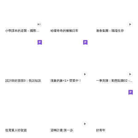
小學課本的逆襲－國際注音版
哈囉奇奇的懶懶日常
逢春集團：職場生存
設計師好朋朋3：長話短說
漢象的象<1> 營業中！
一事吳陳：動態貼圖02 - 愛愛愛
低電量人吵架篇
逆轉計畫:第一步
好青年