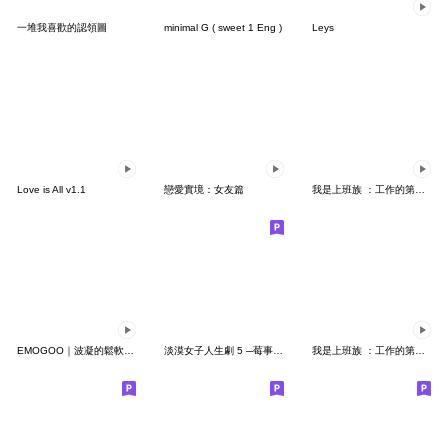
一堆我喜歡的認領圖
minimal G ( sweet 1 Eng )
Leys
Love is All v1.1
戀愛實境：女友篇
我是上班族 ：工作的第三天(賀虎年)
EMOGOO｜波凝的鬆軟日常（無字版）
淡漠女子人生劇 5 ─莓事不要找我！
我是上班族 ：工作的第十一天