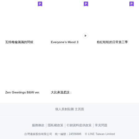
瓦特梅倫滿滿的問候
Everyone's Mood 3
粉紅蛙蛙的日常第三季
Zen Greetings B&W ver.
大比鼻溫柔說 :
個人原創貼圖 主頁面
|
|
|
服務條款
隱私權政策
行銷資料提供政策
常見問題
台灣連線股份有限公司 統一編號：24556886
© LINE Taiwan Limited