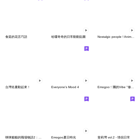
食菇的花言巧語
哈囉奇奇的日常動動貼圖
Nostalgic people ! Animated
台灣名畫動起來！
Everyone's Mood 4
Emogooㄚ團的Vibe "修正版"
咪咪貓貓的職場物語2：實用篇
Emogoo夏日時光
斐莉灣 vol.2 - 情侶日常