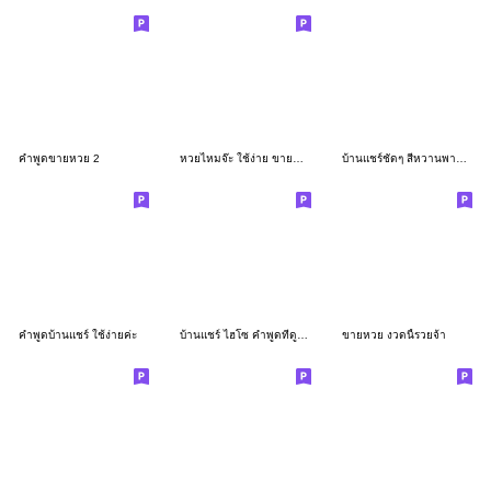
คำพูดขายหวย 2
หวยไหมจ๊ะ ใช้ง่าย ขายคล่อง
บ้านแชร์ชัดๆ สีหวานพาสเทล
คำพูดบ้านแชร์ ใช้ง่ายค่ะ
บ้านแชร์ ไฮโซ คำพูดที่ดูหรูหรา
ขายหวย งวดนี้รวยจ้า