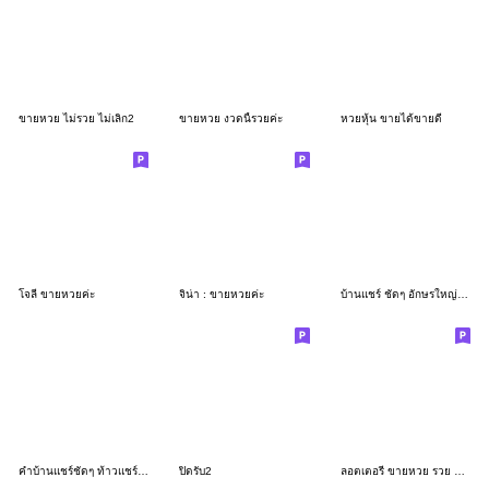
ขายหวย ไม่รวย ไม่เลิก2
ขายหวย งวดนี้รวยค่ะ
หวยหุ้น ขายได้ขายดี
โจลี่ ขายหวยค่ะ
จิน่า : ขายหวยค่ะ
บ้านแชร์ ชัดๆ อักษรใหญ่ สีพาสเทล
คำบ้านแชร์ชัดๆ ท้าวแชร์ และเลขาบ้าน
ปิดรับ2
ลอตเตอรี่ ขายหวย รวย ปัง [ค้าขายร่ำราย]