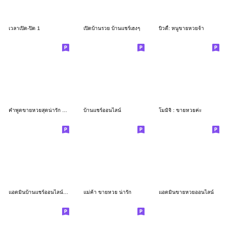
เวลาเปิด-ปิด 1
เปิดบ้านรวย บ้านแชร์เฮงๆ
บิวตี้: หนูขายหวยจ้า
คำพูดขายหวยสุดน่ารัก สีสดใส
บ้านแชร์ออนไลน์
โมมิจิ : ขายหวยค่ะ
แอดมินบ้านแชร์ออนไลน์ต้องมี
แม่ค้า ขายหวย น่ารัก
แอดมินขายหวยออนไลน์