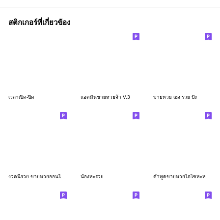
สติกเกอร์ที่เกี่ยวข้อง
เวลาเปิด-ปิด
แอดมินขายหวยจ้า V.3
ขายหวย เฮง รวย ปัง
งวดนี้รวย ขายหวยออนไลน์
น้องหะรวย
คำพูดขายหวยไฮโซหะหรูหะหรา