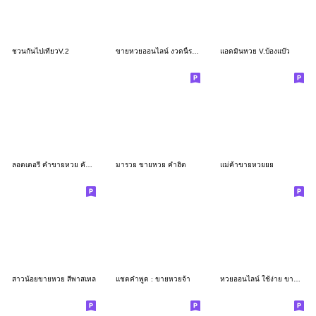
ชวนกันไปเที่ยวV.2
ขายหวยออนไลน์ งวดนี้รวยค่ะ
แอดมินหวย V.บ้องแบ๊ว
ลอตเตอรี่ คำขายหวย คัลเลอร์ฟูล อักษรใหญ่
มารวย ขายหวย คำฮิต
แม่ค้าขายหวยยย
สาวน้อยขายหวย สีพาสเทล
แชตคำพูด : ขายหวยจ้า
หวยออนไลน์ ใช้ง่าย ขายคล่อง