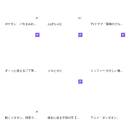
ポケモン パモまみれスタンプ
んぽちゃむ
TVドラマ「孤独のグルメ」
ず～っと使える♡丁寧な敬語お辞儀スタンプ
メロとタビ
ミッフィー やさしい敬語スタンプ
動くメタモン。得意でも苦手でもへんしん！
彼女に送る子供の字【カップル・彼氏】
アニメ「ダンダダン」