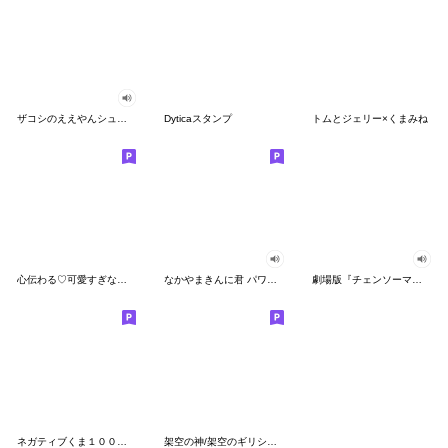
ザコシのええやんシューシュースタンプ
Dyticaスタンプ
トムとジェリー×くまみね
心伝わる♡可愛すぎない大人の長文スタンプ
なかやまきんに君 パワー!!スタンプ
劇場版『チェンソーマン レゼ篇』
ネガティブくま１００％ 憂鬱な一日
架空の神/架空のギリシャ神話