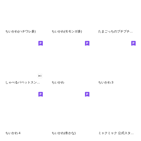
ちいかわ(ハチワレ多)
ちいかわ(モモンガ多)
たまごっちのプチプチおみせっち
しゃべるパペットスンスン
ちいかわ
ちいかわ３
ちいかわ４
ちいかわ(冬かな)
ミャクミャク 公式スタンプ第２弾