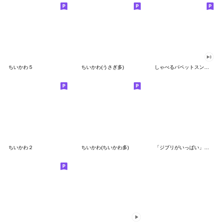
ちいかわ５
ちいかわ(うさぎ多)
しゃべるパペットスンスン（GOOD）
ちいかわ２
ちいかわ(ちいかわ多)
「ジブリがいっぱい」スタンプ