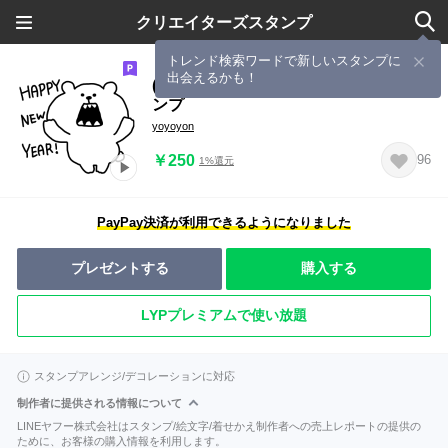
クリエイターズスタンプ
トレンド検索ワードで新しいスタンプに
出会えるかも！
(再販)動くくまおととらたろうのスタ
ンプ
yoyoyon
￥250
96
1%還元
PayPay決済が利用できるようになりました
プレゼントする
購入する
LYPプレミアムで使い放題
スタンプアレンジ/デコレーションに対応
制作者に提供される情報について
LINEヤフー株式会社はスタンプ/絵文字/着せかえ制作者への売上レポートの提供の
ために、お客様の購入情報を利用します。