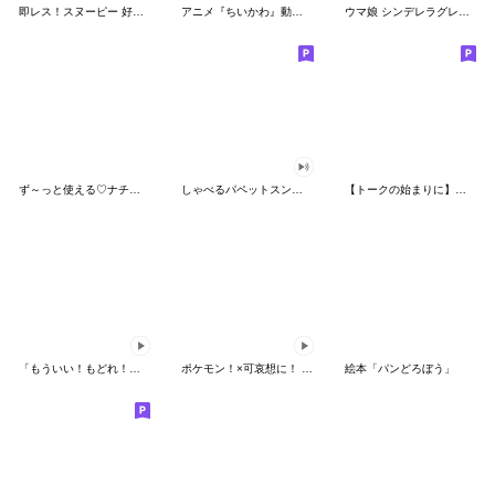
即レス！スヌーピー 好印象な長文スタンプ
アニメ『ちいかわ』動くLINEスタンプ vol.1
ウマ娘 シンデレラグレイ かんたんオグリ
ず～っと使える♡ナチュラルガール
しゃべるパペットスンスン（HAPPY）
【トークの始まりに】ゆるカワ♪スヌーピー
「もういい！もどれ！ピカチュウ！」
ポケモン！×可哀想に！ ムチっとスタンプ
絵本「パンどろぼう」