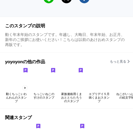
このスタンプの説明
動く年末年始のスタンプです。年越し、大晦日、年末年始、お正月、
新年のご挨拶にお使いください！こちらは以前のあけおめスタンプの
再販です。
yoyoyonの他の作品
もっと見る
動くちっこいわ
ちっこいねこの
家族連絡用くま
エブリデイ５月
ねこがいっ
んわんのスタン
すけのスタンプ
おととらたろう
病くまおスタン
の絵文字
プ
のスタンプ
プ
関連スタンプ