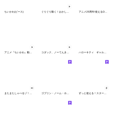
ちいかわ(ピース)
ぐりぐり動く！おかしなポケモンスタンプ
アニメ25周年!使えるONE PIECEスタンプ
アニメ『ちいかわ』動くLINEスタンプ vol.2
コダック、ノーてんきに悩み中！
ハローキティ ギャルバイブス♡
またまたしゃべるゾ！クレヨンしんちゃん
ゴブリン・ノーム・ホーン
ずっと使える！スヌーピーのグリーティング