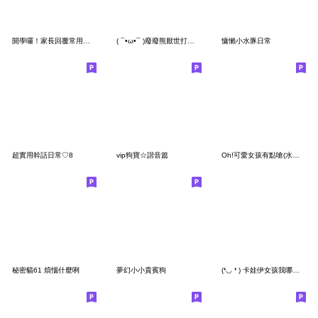
開學囉！家長回覆常用款.幼兒園.學校.老師
( ¯•ω•¯ )廢廢熊厭世打工仔
慵懶小水豚日常
超實用幹話日常♡8
vip狗寶☆諧音篇
Oh!可愛女孩有點嗆(水彩風)
秘密貓61 煩惱什麼咧
夢幻小小貴賓狗
(❛◡ ❛ ) 卡娃伊女孩我哪知道