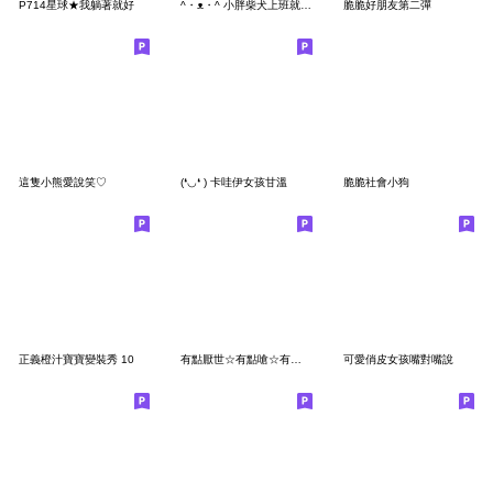
P714星球★我躺著就好
^・ᴥ・^ 小胖柴犬上班就肚爛
脆脆好朋友第二彈
這隻小熊愛說笑♡
(❛◡❛ ) 卡哇伊女孩甘溫
脆脆社會小狗
正義橙汁寶寶變裝秀 10
有點厭世☆有點嗆☆有點諧音梗☆有點想喝酒
可愛俏皮女孩嘴對嘴說