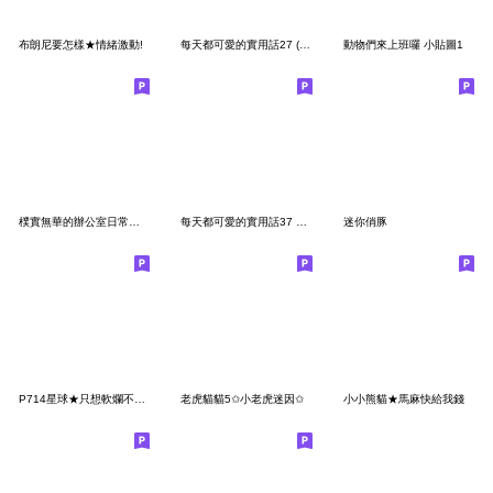
布朗尼要怎樣★情緒激動!
每天都可愛的實用話27 (省空間)
動物們來上班囉 小貼圖1
樸實無華的辦公室日常語錄
每天都可愛的實用話37 一起來省空間聊天!
迷你俏豚
P714星球★只想軟爛不行嗎
老虎貓貓5✩小老虎迷因✩
小小熊貓★馬麻快給我錢