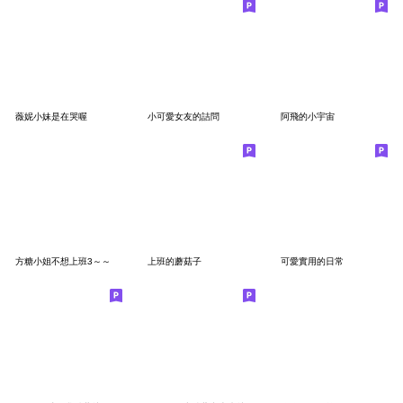
薇妮小妹是在哭喔
小可愛女友的詰問
阿飛的小宇宙
方糖小姐不想上班3～～
上班的蘑菇子
可愛實用的日常