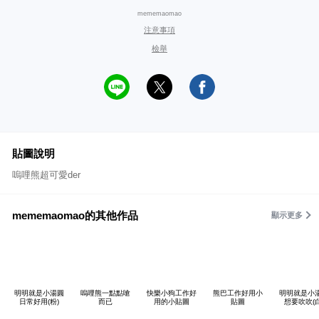
mememaomao
注意事項
檢舉
貼圖說明
嗚哩熊超可愛der
mememaomao的其他作品
顯示更多
明明就是小湯圓
嗚哩熊一點點嗆
快樂小狗工作好
熊巴工作好用小
明明就是小
日常好用(粉)
而已
用的小貼圖
貼圖
想要吹吹(白