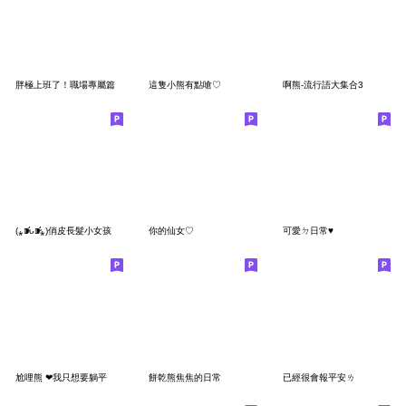
胖極上班了！職場專屬篇
這隻小熊有點嗆♡
啊熊-流行語大集合3
(⁎⁍̴̛ᴗ⁍̴̛⁎)俏皮長髮小女孩
你的仙女♡
可愛ㄉ日常♥
尬哩熊 ❤我只想要躺平
餅乾熊焦焦的日常
已經很會報平安ㄌ