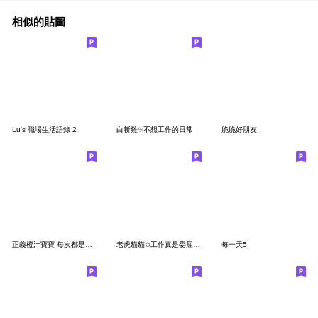
相似的貼圖
Lu's 職場生活語錄 2
白斬雞✨不想工作的日常
脆脆好朋友
正義橙汁寶寶 每次都是小寶貝!11
老虎貓貓✩工作真是委屈寶寶了✩
每一天5