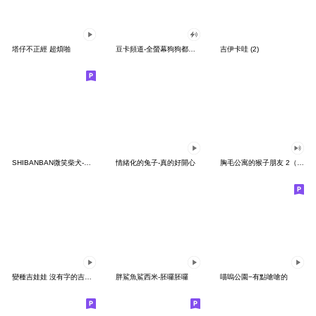
塔仔不正經 超煩啪
豆卡頻道-全螢幕狗狗都沒你上班累
吉伊卡哇 (2)
SHIBANBAN微笑柴犬-廢柴寶寶日常
情緒化的兔子-真的好開心
胸毛公寓的猴子朋友 2（有聲動態）
變種吉娃娃 沒有字的吉娃娃
胖鯊魚鯊西米-胚囉胚囉
喵嗚公園−有點嗆嗆的