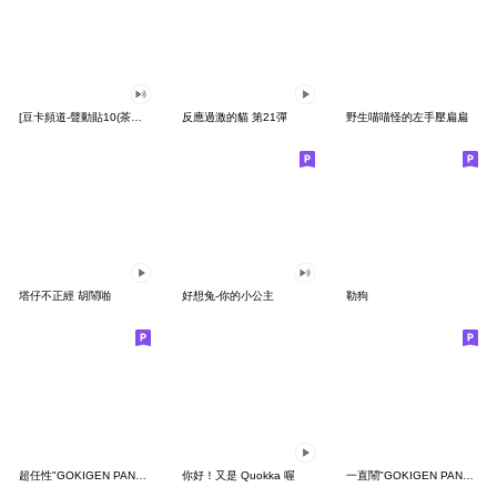
[豆卡頻道-聲動貼10(茶寶丸日常篇)
反應過激的貓 第21彈
野生喵喵怪的左手壓扁扁
塔仔不正經 胡鬧啪
好想兔-你的小公主
勒狗
超任性"GOKIGEN PANDA" 台灣版
你好！又是 Quokka 喔
一直鬧"GOKIGEN PANDA" 台灣版