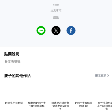
yaozi
注意事項
檢舉
貼圖說明
看你表現囉
腰子的其他作品
顯示更多
奶油小生有點鬧
情勒的奶油小生
豬咪胖吉甜蜜蜜
奶油小生有點鬧
任性小寶包
(淺奶油虎斑貓)
(奶油虎斑貓) 無
(虎斑貓)
小生(灰白虎
字
藍