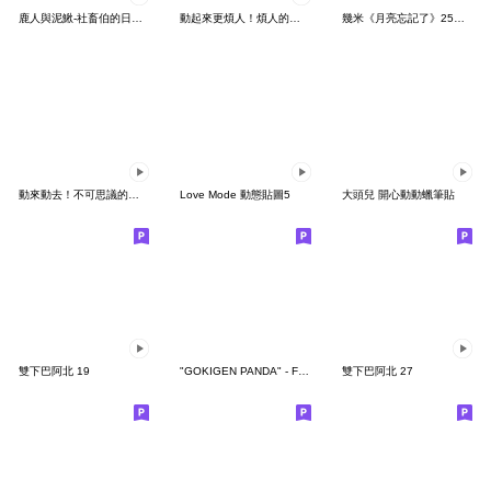
鹿人與泥鰍-社畜伯的日常有聲貼圖
動起來更煩人！煩人的貓咪3
幾米《月亮忘記了》25周年 x 晴天P莉
動來動去！不可思議的寶可夢貼圖
Love Mode 動態貼圖5
大頭兒 開心動動蠟筆貼
雙下巴阿北 19
"GOKIGEN PANDA" - Feeling / global
雙下巴阿北 27