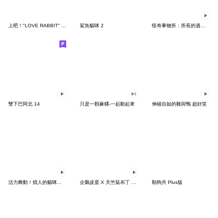
上吧！"LOVE RABBIT" 台灣版
鯊魚貓咪 2
怪奇事物所：所長的過度繁殖
雙下巴阿北 14
只是一顆麻糬-一起動起來
伸縮自如的雞與鴨 超好笑
活力舞動！煩人的貓咪★迷你版 2
企鵝皮蛋 X 天竺鼠布丁 有點厭世
勒狗共 Plus版