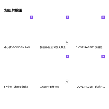
相似的貼圖
小小孩"GOKIGEN PANDA" 台灣版
貓貓蟲-咖波 可愛大暴走
"LOVE RABBIT" 滿滿是愛 台灣版
87小兔：諧音梗萬歲 !
白爛貓☆好棒棒☆
"LOVE RABBIT" 沈重的愛 台灣版