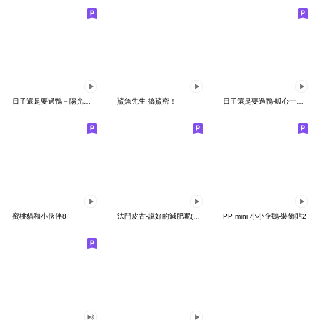
日子還是要過鴨－陽光開朗每一天鴨
鯊魚先生 搞鯊密！
日子還是要過鴨-呱心一下鴨
蜜桃貓和小伙伴8
法鬥皮古-說好的減肥呢(第15彈)
PP mini 小小企鵝-裝飾貼2