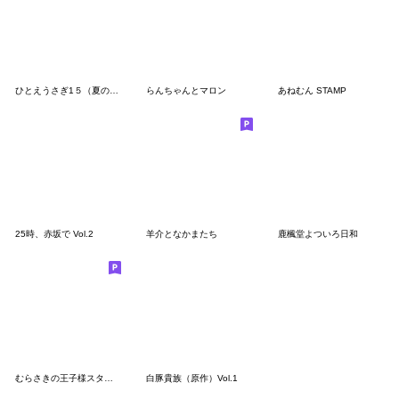
ひとえうさぎ1５（夏の終わり編）
らんちゃんとマロン
あねむん STAMP
25時、赤坂で Vol.2
羊介となかまたち
鹿楓堂よついろ日和
むらさきの王子様スタンプ３
白豚貴族（原作）Vol.1