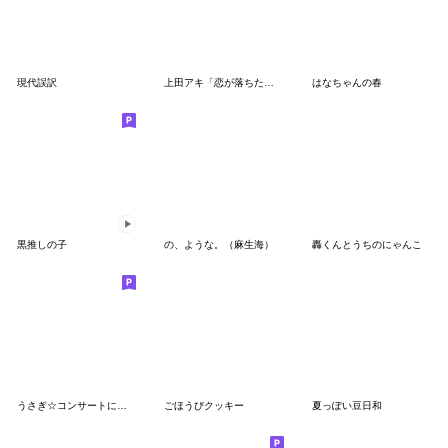
現代誤訳
上田アキ「恋が落ちたら＆恋が満ちたら」
はなちゃんの春
黒推しの子
の、ような。（麻生海）
轟くんとうちのにゃんこ
うさぎ☆コンサートに行きたい！
ごほうびクッキー
夏っぽい豆日和