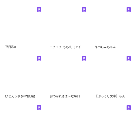
豆日和8
モチモチ もち丸（アイドルファン向け）
冬のらんちゃん
ひとえうさぎ62(夏編)
おつかれさま～な毎日に☆ブーブー団
【ぷっくり文字】らんちゃん＆にゃ吉