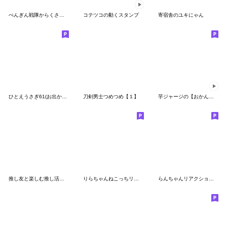
ぺんぎん戦隊からくさレンジャー その2
コテツコの動くスタンプ
寄宿舎のユキにゃん
ひとえうさぎ61(お出かけ編２)
刀剣男士つめつめ【１】
芋ジャージの【おかん】♀シュール編
推し友と楽しむ推し活スタンプ
りらちゃんねこっちリアクション
らんちゃんリアクションでかっ③