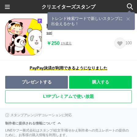
クリエイターズスタンプ
トレンド検索ワードで新しいスタンプに
出会えるかも！
動くぽてちびちゃん（パンダ）
sori
￥250
100
1%還元
PayPay決済が利用できるようになりました
プレゼントする
購入する
LYPプレミアムで使い放題
スタンプアレンジ/デコレーションに対応
制作者に提供される情報について
LINEヤフー株式会社はスタンプ/絵文字/着せかえ制作者への売上レポートの提供の
ために、お客様の購入情報を利用します。