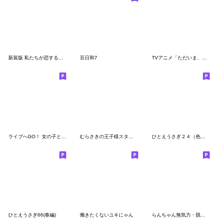
新装版 私たちが恋する理由
豆日和7
TVアニメ「ただいま、おかえり」
ライブへGO！ 女の子とくまのスタンプ
むらさきの王子様スタンプ
ひとえうさぎ２４（色々捗る編）
ひとえうさぎ66(春編)
働きたくないユキにゃん
らんちゃん無気力・脱力のち復活!!