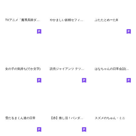
TVアニメ「魔導具師ダリヤはうつむかない」
やかましい妖精セフィナちゃん
ぶたたとめーたB
女の子の気持ち(でか文字)
読売ジャイアンツ テツ☆スター
はなちゃんの日常会話(冬あり)再版
雪だるまくん達の日常
【赤】推し活！パンダンミニ
スズメのちゅん・ミニ