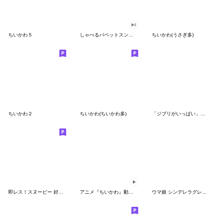
ちいかわ５
しゃべるパペットスンスン（GOOD）
ちいかわ(うさぎ多)
ちいかわ２
ちいかわ(ちいかわ多)
「ジブリがいっぱい」スタンプ
即レス！スヌーピー 好印象な長文スタンプ
アニメ『ちいかわ』動くLINEスタンプ vol.1
ウマ娘 シンデレラグレイ かんたんオグリ