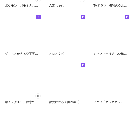
ポケモン パモまみれスタンプ
んぽちゃむ
TVドラマ「孤独のグルメ」
ず～っと使える♡丁寧な敬語お辞儀スタンプ
メロとタビ
ミッフィー やさしい敬語スタンプ
動くメタモン。得意でも苦手でもへんしん！
彼女に送る子供の字【カップル・彼氏】
アニメ「ダンダダン」