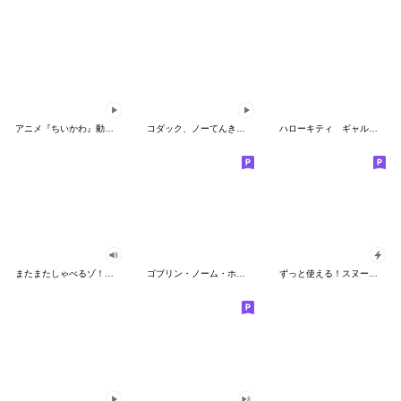
アニメ『ちいかわ』動くLINEスタンプ vol.2
コダック、ノーてんきに悩み中！
ハローキティ ギャルバイブス♡
またまたしゃべるゾ！クレヨンしんちゃん
ゴブリン・ノーム・ホーン
ずっと使える！スヌーピーのグリーティング