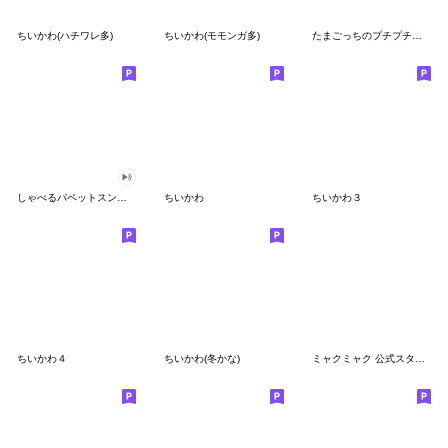
ちいかわ(ハチワレ多)
ちいかわ(モモンガ多)
たまごっちのプチプチおみせっち
しゃべるパペットスンスン
ちいかわ
ちいかわ３
ちいかわ４
ちいかわ(冬かな)
ミャクミャク 公式スタンプ第２弾