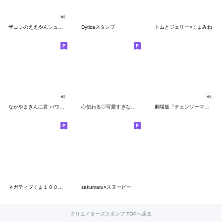
ザコシのええやんシューシュースタンプ
Dyticaスタンプ
トムとジェリー×くまみね
なかやまきんに君 パワー!!スタンプ
心伝わる♡可愛すぎない大人の長文スタンプ
劇場版『チェンソーマン レゼ篇』
ネガティブくま１００％ 憂鬱な一日
sakumaru×スヌーピー
クリエイターズスタンプ TOPへ戻る