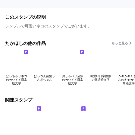
このスタンプの説明
シンプルで可愛いネコのスタンプでございます。
たかほしの他の作品
もっと見る
ぽっちゃりネコ
ぱっつん前髪う
おしゃべり金魚
可愛い日常挨拶
ムキムキく
のカワイイ日常
さぎちゃん
のカワイイ日常
の敬語絵文字
んのキモカ
絵文字
絵文字
常絵文字
関連スタンプ