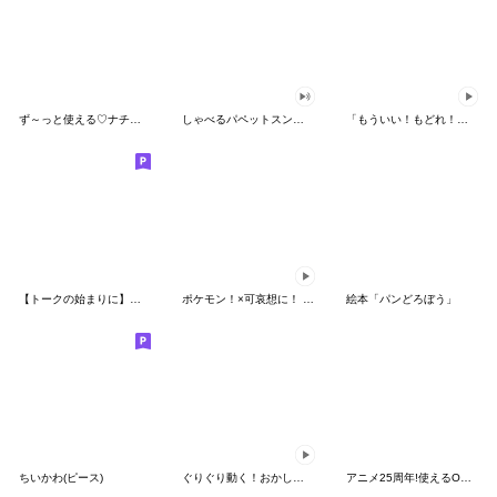
ず～っと使える♡ナチュラルガール
しゃべるパペットスンスン（HAPPY）
「もういい！もどれ！ピカチュウ！」
【トークの始まりに】ゆるカワ♪スヌーピー
ポケモン！×可哀想に！ ムチっとスタンプ
絵本「パンどろぼう」
ちいかわ(ピース)
ぐりぐり動く！おかしなポケモンスタンプ
アニメ25周年!使えるONE PIECEスタンプ