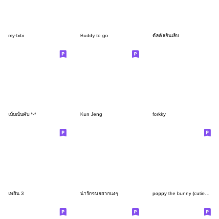
my-bibi
Buddy to go
ดัลดัลอินเลิ้บ
เบ้บเบ้บคับ *-*
Kun Jeng
forkky
เหยิน 3
น่ารักจนอยากแงๆ
poppy the bunny (cutie pie ver.)