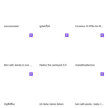
moomoomimi
มูเลตเกิ้ล2
Common IV ATBs for Medical students
Ben with Jeeda in one day <3
Harbor the samoyed 3.0
chatwithsafezone
หนูฟังพี่นะ
ich liebe meine lieben
ben with jeeda : baby = home