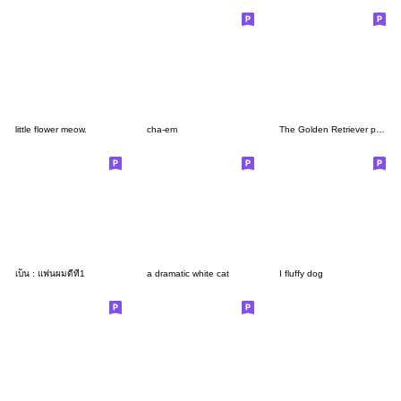
little flower meow.
cha-em
The Golden Retriever puppy!!2
เบ็น : แฟนผมดีที่1
a dramatic white cat
I fluffy dog