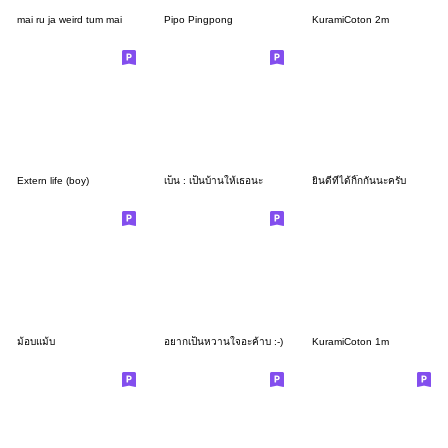
mai ru ja weird tum mai
Pipo Pingpong
KuramiCoton 2m
Extern life (boy)
เบ็น : เป็นบ้านให้เธอนะ
ยินดีที่ได้กิ๊กกันนะครับ
ม้อบแม้บ
อยากเป็นหวานใจอะค้าบ :-)
KuramiCoton 1m