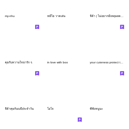
my-nhu
หมีไย วาดเล่น
จีด้า | ไม่อยากมีเหตุผลตอนนี้ Vol.2
คุยกับหวานใจน่ารัก ๆ
in love with boo
your cuteness protect the world
จีด้าคุยกับเบบี๋ประจำวัน
โอโจ
พี่ฟังหนูนะ