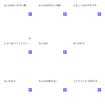
ちいかわ(ハチワレ多)
ちいかわ(モモンガ多)
たまごっちのプチプチおみせっち
しゃべるパペットスンスン
ちいかわ
ちいかわ３
ちいかわ４
ちいかわ(冬かな)
ミャクミャク 公式スタンプ第２弾