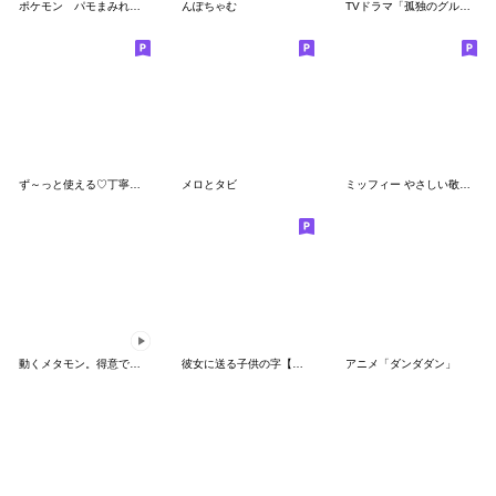
ポケモン パモまみれスタンプ
んぽちゃむ
TVドラマ「孤独のグルメ」
ず～っと使える♡丁寧な敬語お辞儀スタンプ
メロとタビ
ミッフィー やさしい敬語スタンプ
動くメタモン。得意でも苦手でもへんしん！
彼女に送る子供の字【カップル・彼氏】
アニメ「ダンダダン」