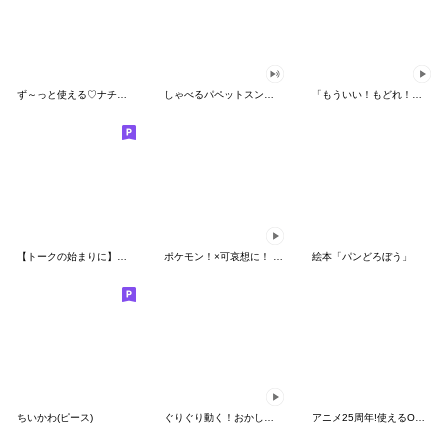
ず～っと使える♡ナチュラルガール
しゃべるパペットスンスン（HAPPY）
「もういい！もどれ！ピカチュウ！」
【トークの始まりに】ゆるカワ♪スヌーピー
ポケモン！×可哀想に！ ムチっとスタンプ
絵本「パンどろぼう」
ちいかわ(ピース)
ぐりぐり動く！おかしなポケモンスタンプ
アニメ25周年!使えるONE PIECEスタンプ