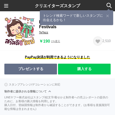
クリエイターズスタンプ
トレンド検索ワードで新しいスタンプに
出会えるかも！
Matooy Happy New Year and
Festivals
TeTezz
￥190
2,510
1%還元
PayPay決済が利用できるようになりました
プレゼントする
購入する
スタンプアレンジ/デコレーションに対応
制作者に提供される情報について
LINEヤフー株式会社はスタンプ/絵文字/着せかえ制作者への売上レポートの提供の
ために、お客様の購入情報を利用します。
購入日付、登録国情報は制作者から確認することができます。(お客様を直接識別可
能な情報は含まれません)