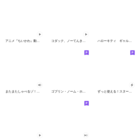
アニメ『ちいかわ』動くLINEスタンプ vol.2
コダック、ノーてんきに悩み中！
ハローキティ ギャルバイブス♡
またまたしゃべるゾ！クレヨンしんちゃん
ゴブリン・ノーム・ホーン
ずっと使える！スヌーピーのグリーティング