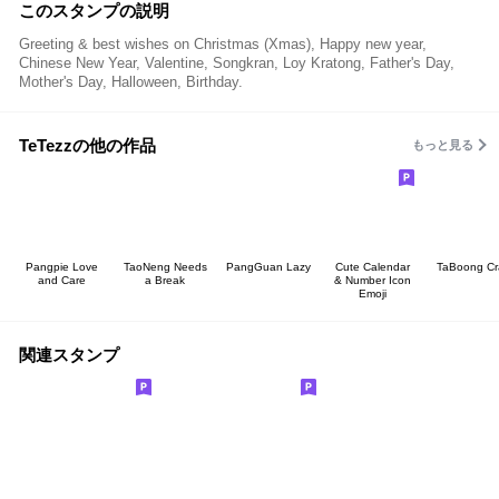
このスタンプの説明
Greeting & best wishes on Christmas (Xmas), Happy new year,
Chinese New Year, Valentine, Songkran, Loy Kratong, Father's Day,
Mother's Day, Halloween, Birthday.
TeTezzの他の作品
もっと見る
Pangpie Love
TaoNeng Needs
PangGuan Lazy
Cute Calendar
TaBoong Cr
and Care
a Break
& Number Icon
Emoji
関連スタンプ