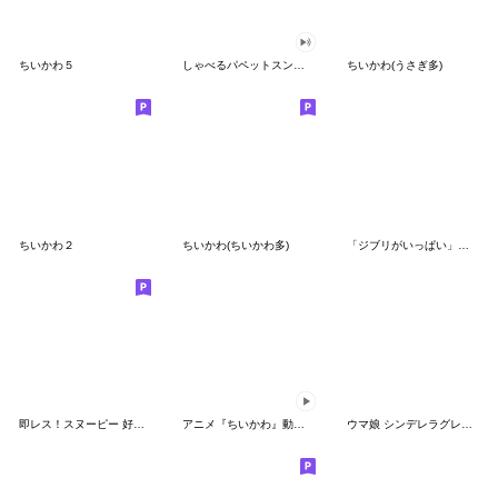
ちいかわ５
しゃべるパペットスンスン（GOOD）
ちいかわ(うさぎ多)
ちいかわ２
ちいかわ(ちいかわ多)
「ジブリがいっぱい」スタンプ
即レス！スヌーピー 好印象な長文スタンプ
アニメ『ちいかわ』動くLINEスタンプ vol.1
ウマ娘 シンデレラグレイ かんたんオグリ