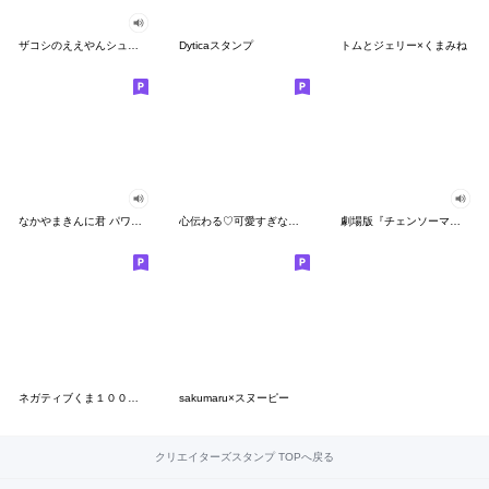
ザコシのええやんシューシュースタンプ
Dyticaスタンプ
トムとジェリー×くまみね
なかやまきんに君 パワー!!スタンプ
心伝わる♡可愛すぎない大人の長文スタンプ
劇場版『チェンソーマン レゼ篇』
ネガティブくま１００％ 憂鬱な一日
sakumaru×スヌーピー
クリエイターズスタンプ TOPへ戻る