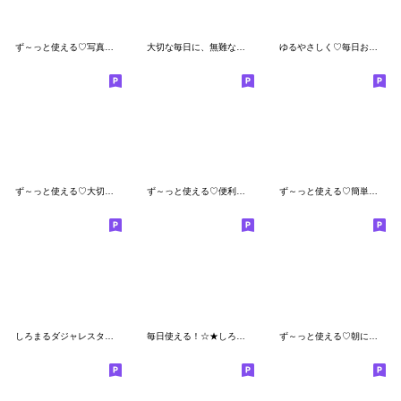
ず～っと使える♡写真に即返答用のスタンプ
大切な毎日に、無難なスタンプです。お仕事
ゆるやさしく♡毎日おふざけするしろまる2
ず～っと使える♡大切な人へ感謝の気持ち
ず～っと使える♡便利な夏マリンスタンプ
ず～っと使える♡簡単に短いお返事スタンプ
しろまるダジャレスタンプ♡
毎日使える！☆★しろまるズ★☆
ず～っと使える♡朝に使える朝専用スタンプ