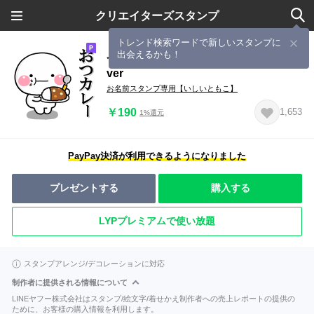
クリエイターズスタンプ
トレンド検索ワードで新しいスタンプに
出会えるかも！
ず～っと使える♡毎日ダジャレ大人
ver
お名前スタンプ専用【いしいともこ】
￥190
1,653
1%還元
PayPay決済が利用できるようになりました
プレゼントする
購入する
LYPプレミアムで使い放題
スタンプアレンジ/デコレーションに対応
制作者に提供される情報について
LINEヤフー株式会社はスタンプ/絵文字/着せかえ制作者への売上レポートの提供の
ために、お客様の購入情報を利用します。