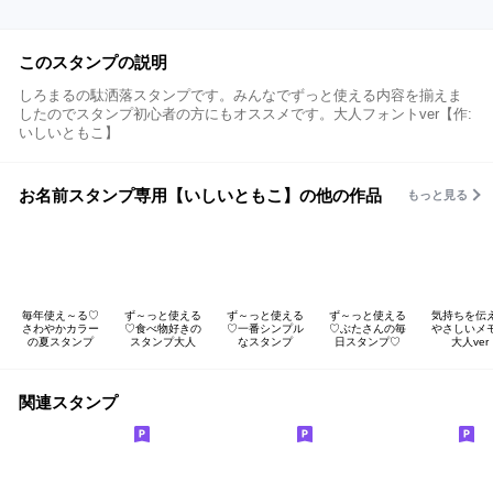
このスタンプの説明
しろまるの駄洒落スタンプです。みんなでずっと使える内容を揃えま
したのでスタンプ初心者の方にもオススメです。大人フォントver【作:
いしいともこ】
お名前スタンプ専用【いしいともこ】の他の作品
もっと見る
毎年使え～る♡
ず～っと使える
ず～っと使える
ず～っと使える
気持ちを伝
さわやかカラー
♡食べ物好きの
♡一番シンプル
♡ぶたさんの毎
やさしいメ
の夏スタンプ
スタンプ大人
なスタンプ
日スタンプ♡
大人ver
関連スタンプ