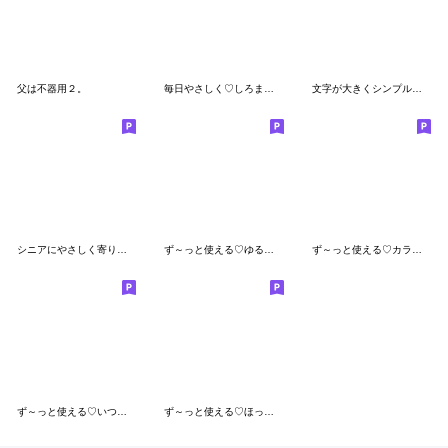
父は不器用２。
毎日やさしく♡しろまるのパステルスタンプ
文字が大きくシンプル♡大人の日常スタンプ
シニアにやさしく寄り添うスタンプ✨
ず～っと使える♡ゆるーいダジャレスタンプ
ず～っと使える♡カラフルで見やすいデカ字
ず～っと使える♡いつも毎日自由なスタンプ
ず～っと使える♡ほっこり秋の日常スタンプ