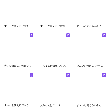
ず～っと使える♡友達との連絡専用スタンプ
ず～っと使える♡家族の習い事スタンプ
ず～っと使える♡夏にぴったり毎日ダジャレ
大切な毎日に、無難なスタンプです。空腹
しろまるの日常スタンプをトークに添えて
みんなの元気に♡やさしい敬語スタンプ
ず～っと使える♡やる気の出ないスタンプ
父ちゃんはスーパーヒーロー⭐️
ず～っと使える♡みんなの大人スタンプ