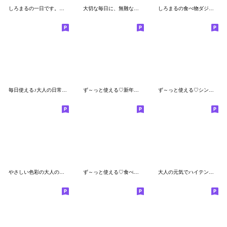
しろまるの一日です。♡毎日便利なスタンプ
大切な毎日に、無難なスタンプです。だ洒落
しろまるの食べ物ダジャレスタンプ
毎日使える♪大人の日常スタンプ♡
ず～っと使える♡新年度に使えるスタンプ
ず～っと使える♡シンプルで見やすい大文字
やさしい色彩の大人の親切で丁寧なスタンプ
ず～っと使える♡食べるの大好きなしろまる
大人の元気でハイテンションな言葉