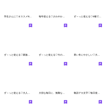
学生さんに♡オススメNo1の使えるスタンプ
毎年使える♡さわやかな夏色スタンプ
ず～っと使える♡4種で便利な日常の挨拶
ず～っと使える♡家族の連絡専用スタンプ2
ず～っと使える♡今の様子を伝えるスタンプ
寒い冬にやさしい♡大人の無難な冬スタンプ
ず～っと使える♡大人の思いやりスタンプ2
大切な毎日に、無難なスタンプです。【冬】
敬語デカ文字♡毎日使えるしろまるスタンプ