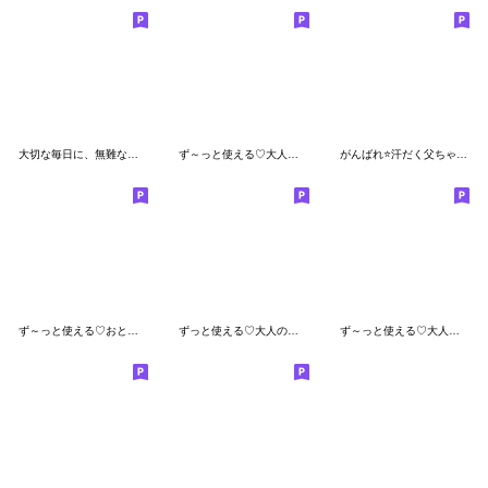
大切な毎日に、無難なスタンプです。一緒
ず～っと使える♡大人の返答専用のスタンプ
がんばれ⭐️汗だく父ちゃん２
ず～っと使える♡おとなの長文スタンプ
ずっと使える♡大人のお返事専用スタンプ
ず～っと使える♡大人の友達に送るスタンプ