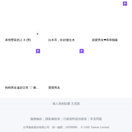
表情豐富的人 8 (男)
白木耳，你好微生木
甜蜜男友❤乖乖報備
狗狗男友遠距日常 ♡ 啾啾篇
寶寶男友
個人原創貼圖 主頁面
|
|
|
服務條款
隱私權政策
行銷資料提供政策
常見問題
台灣連線股份有限公司 統一編號：24556886
© LINE Taiwan Limited