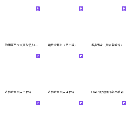
透明系男友☆寶包戀人(男友篇)
超級崇拜你（男生版）
鹿鼻男友（我在幹嘛篇）
表情豐富的人 2 (男)
表情豐富的人 4 (男)
Stone的情侶日常-男孩篇