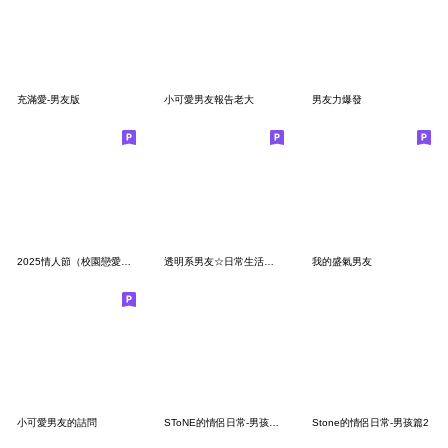
充滿愛-男友版
小可愛男友報告老大
男友力爆發
2025情人節（校園戀愛篇）男生版
透明系男友☆日常生活篇(男友篇)
我的盛氣男友
小可愛男友的詰問
SToNE的情侶日常-男孩篇4
Stone的情侶日常-男孩篇2