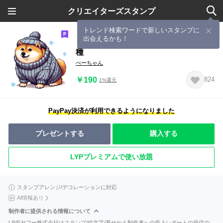
クリエイターズスタンプ
トレンド検索ワードで新しいスタンプに
出会えるかも！
ドット絵 冬を迎える 太っちょ柴犬 40
種
ぺーちゃん
￥190
824
1%還元
PayPay決済が利用できるようになりました
プレゼントする
購入する
LYPプレミアムで使い放題
スタンプアレンジ/デコレーションに対応
AI情報あり
制作者に提供される情報について
LINEヤフー株式会社はスタンプ/絵文字/着せかえ制作者への売上レポートの提供の