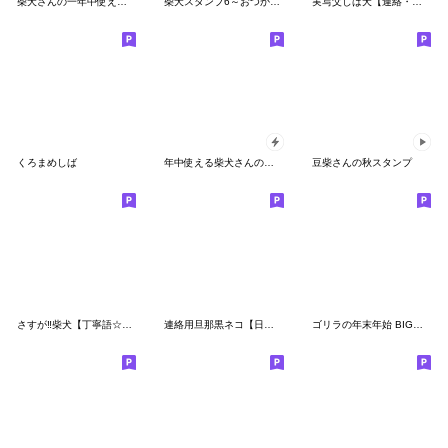
柴犬さんの一年中使えるスタンプ
柴犬スタンプ6～おつかいおねだり柴犬編～
実写父しば犬【連絡・家族】
くろまめしば
年中使える柴犬さんの動くスタンプ
豆柴さんの秋スタンプ
さすが‼柴犬【丁寧語☆ふきだし】
連絡用旦那黒ネコ【日常会話・夫婦】
ゴリラの年末年始 BIGスタンプ