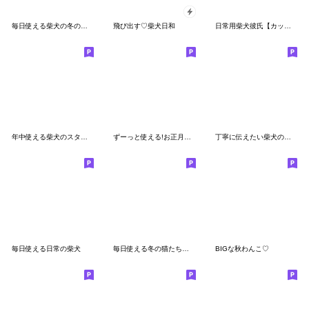
毎日使える柴犬の冬の日常*·̩͙❅*＊.
飛び出す♡柴犬日和
日常用柴犬彼氏【カップル・連絡】
年中使える柴犬のスタンプ
ずーっと使える!お正月BIGスタンプ【ツン】
丁寧に伝えたい柴犬の敬語スタンプ
毎日使える日常の柴犬
毎日使える冬の猫たち【かわいい・連絡】
BIGな秋わんこ♡