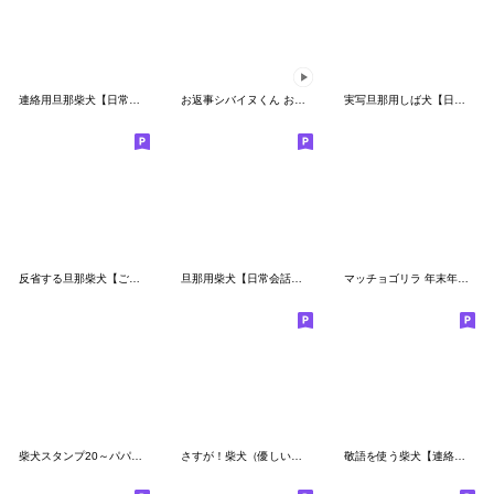
連絡用旦那柴犬【日常会話・夫婦】
お返事シバイヌくん お正月ver.
実写旦那用しば犬【日常会話・夫婦・連絡】
反省する旦那柴犬【ごめん・夫・日常会話】
旦那用柴犬【日常会話・夫婦・連絡】
マッチョゴリラ 年末年始 クリスマスお正月
柴犬スタンプ20～パパ柴～
さすが！柴犬（優しい敬語編）
敬語を使う柴犬【連絡・日常会話】