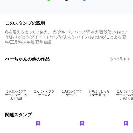
このスタンプの説明
冬を迎える太っちょ柴犬。 犬/グルメ/シバイヌ/日本犬/普段使い/おはよ
う/ありがとう/ダイエット/デブ/ぴえん/シバイヌ/あけおめ/ことよろ/新
年/正月/年末年始/日常会話
ぺーちゃんの他の作品
もっと見る
こんにゃくブラ
こんにゃくブラ
こんにゃくブラ
日焼けふとっち
こんにゃく
ザーズ マガモ か
ザーズ 2
ザーズ 2
ょ柴犬 夏 海 山
ザーズ ペン
わぐち編
いそがい
関連スタンプ