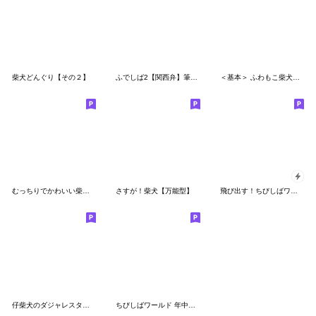
柴犬どんぐり【その２】
ふでしば2【関西弁】筆文字、柴犬
＜基本＞ ふわもこ柴犬スタンプ6
むっちりでかわいい柴犬の冬 その２
さすが！柴犬【万能型】
飛び出す！ちびしばワールド 毎日使える編
仔柴犬のダジャレスタンプ
ちびしばワールド 年中使える編