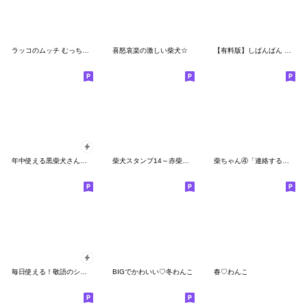
ラッコのムッチ むっちりスタンプ
喜怒哀楽の激しい柴犬☆
【有料版】しばんばん コラボ 9
年中使える黒柴犬さんの動くスタンプ
柴犬スタンプ14～赤柴～やさぐれ編
柴ちゃん④「連絡する」の巻き (省スペ有)
毎日使える！敬語のシバたん
BIGでかわいい♡冬わんこ
春♡わんこ