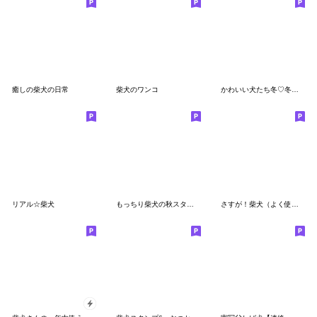
癒しの柴犬の日常
柴犬のワンコ
かわいい犬たち冬♡冬＆正月 柴犬
リアル☆柴犬
もっちり柴犬の秋スタンプ
さすが！柴犬（よく使う言葉編２）