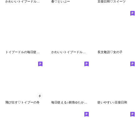
かわいいトイプードル❤️夏
春♡といぷー
豆柴日和♡スイーツ
トイプードルの毎日使える【挨拶★返事】
かわいいトイプードル❤️秋
長文敬語♡女の子
飛び出す♡トイプーの冬
毎日使える♪表情ゆたかなトイプードル
使いやすい♪豆柴日和