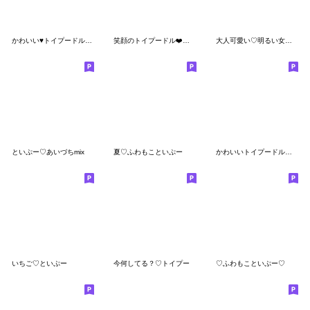
かわいい♥トイプードル「長文・敬語」
笑顔のトイプードル❤️大人ラブリー❤挨拶3D
大人可愛い♡明るい女の子
といぷー♡あいづちmix
夏♡ふわもこといぷー
かわいいトイプードル❤️優しい日常言葉
いちご♡といぷー
今何してる？♡トイプー
♡ふわもこといぷー♡