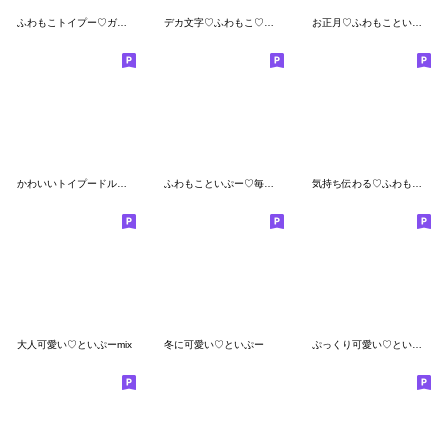
ふわもこトイプー♡ガーリーメモ
デカ文字♡ふわもこ♡トイプー
お正月♡ふわもこといぷー
かわいいトイプードル❤️あったかい言葉
ふわもこといぷー♡毎日言葉
気持ち伝わる♡ふわもこ♡トイプー
大人可愛い♡といぷーmix
冬に可愛い♡といぷー
ぷっくり可愛い♡といぷーsweets