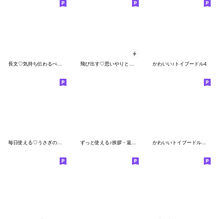
長文♡気持ち伝わるぺんぺん
飛び出す♡思いやりといぷー
かわいい♪トイプードル4
毎日使える♡うさぎのほいっぷ
ずっと使える♪挨拶・返事♡トイプードル
かわいいトイプードル「でか文字」