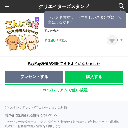
クリエイターズスタンプ
トレンド検索ワードで新しいスタンプに
出会えるかも！
トイプードル♡大人可愛いデカ文字
ぴよたぬき
￥190
638
1%還元
PayPay決済が利用できるようになりました
プレゼントする
購入する
LYPプレミアムで使い放題
スタンプアレンジ/デコレーションに対応
制作者に提供される情報について
LINEヤフー株式会社はスタンプ/絵文字/着せかえ制作者への売上レポートの提供の
ために、お客様の購入情報を利用します。