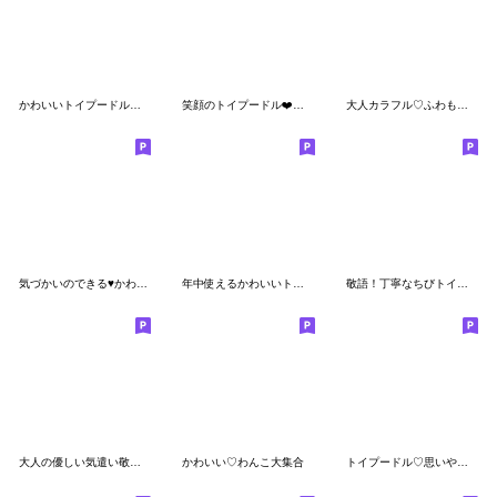
かわいいトイプードル「長文」
笑顔のトイプードル❤️一言コメント付き❤3D
大人カラフル♡ふわもこトイプー
気づかいのできる♥かわいいトイプードル
年中使えるかわいいトイプードル
敬語！丁寧なちびトイプー[その3]
大人の優しい気遣い敬語♡ぱんだ
かわいい♡わんこ大集合
トイプードル♡思いやりスタンプ