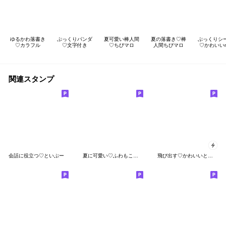
ゆるかわ落書き
ぷっくりパンダ
夏可愛い棒人間
夏の落書き♡棒
ぷっくりシ
♡カラフル
♡文字付き
♡ちびマロ
人間ちびマロ
♡かわいいm
関連スタンプ
会話に役立つ♡といぷー
夏に可愛い♡ふわもこといぷー
飛び出す♡かわいいといぷー