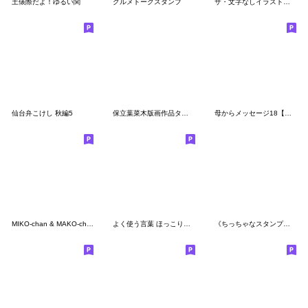
土俵際だよ！ゆるい関
グルメトークスタンプ
ザ・文字なしイラストスタンプ集【日常編】
仙台弁こけし 秋編5
保立葉菜木版画作品タイトルのスタンプ
母からメッセージ18【梅雨〜夏】
MIKO-chan & MAKO-chan
よく使う言葉 ほっこりハート編
《ちっちゃなスタンプ♡１》ハナチャンと猫