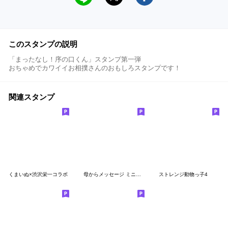
このスタンプの説明
「まったなし！序の口くん」スタンプ第一弾
おちゃめでカワイイお相撲さんのおもしろスタンプです！
関連スタンプ
くまいぬ×渋沢栄一コラボ
母からメッセージ ミニ！ 3【無言】
ストレンジ動物っ子4