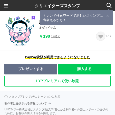
クリエイターズスタンプ
トレンド検索ワードで新しいスタンプに
出会えるかも！
序の口くん
オゼキイサム
￥190
173
1%還元
PayPay決済が利用できるようになりました
プレゼントする
購入する
LYPプレミアムで使い放題
スタンプアレンジ/デコレーションに対応
制作者に提供される情報について
LINEヤフー株式会社はスタンプ/絵文字/着せかえ制作者への売上レポートの提供の
ために、お客様の購入情報を利用します。