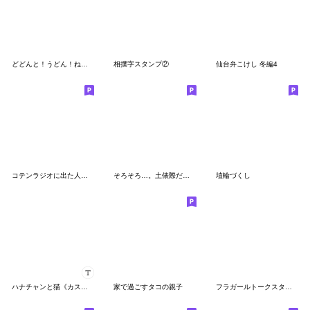
どどんと！うどん！ねこスタンプむちっと編
相撲字スタンプ②
仙台弁こけし 冬編4
コテンラジオに出た人たち（ゆる劇画ver）
そろそろ…。土俵際だよ！ゆるい関
埴輪づくし
ハナチャンと猫《カスタム敬語》
家で過ごすタコの親子
フラガールトークスタンプ２