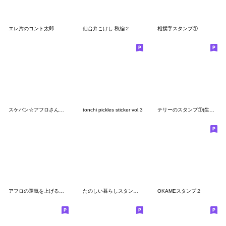
エレ片のコント太郎
仙台弁こけし 秋編２
相撲字スタンプ①
スケバン☆アフロさん・花くまゆうさく
tonchi pickles sticker vol.3
テリーのスタンプ①(生返事)
アフロの運気を上げるお清めスタンプ
たのしい暮らしスタンプ #2
OKAMEスタンプ２