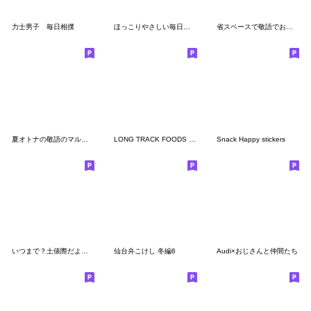
力士男子 毎日相撲
ほっこりやさしい毎日言葉7♡秋 (改訂版)
省スペースで敬語でお話し動物スタンプ
夏オトナの敬語のマルちゃんたち
LONG TRACK FOODS ／stamp
Snack Happy stickers
いつまで？土俵際だよ！ゆるい関
仙台弁こけし 冬編6
Audi×おじさんと仲間たち