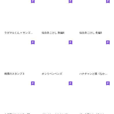
ラガマルくん × サンゴリアス君
仙台弁こけし 秋編6
仙台弁こけし 冬編5
相撲のスタンプ３
オシリペンペンズ
ハナチャンと猫《なかよし冬敬語》