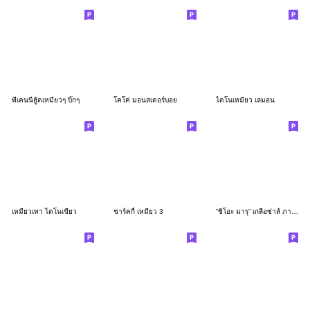
พี่เคนนี่ฮู้ดเหมียวๆ บิ๊กๆ
โคโค่ มอนสเตอร์บอย
ไดโนเหมียว เลมอน
เหมียวเทา ไดโนเขียว
ชาร์คกี้ เหมียว 3
“ชิโอะ มารุ” เกลือซ่าส์ ภาษาญี่ปุ่น