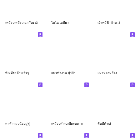
เหมียวเหมียวเฉาก๊วย :3
ไดโน เหมียว
เจ้าหมีฟ้าค้าบ :3
พี่เหมียวค้าบ จิ๋วๆ
แมวทำงาน ปุกปิก
แมวหลามอ้วง
ดาด้าแมวน้อยมู่ทู่
เหมียวดำเปงพี่ตะหลาม
พี่หมีค้าบ!