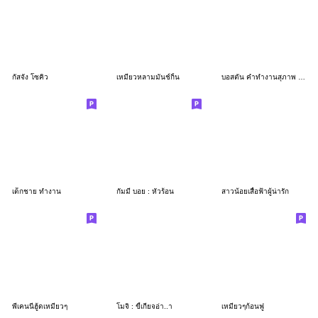
กัสจัง โซคิว
เหมียวหลามมันช์กิ้น
บอสตัน คำทำงานสุภาพ 1_59
เด็กชาย ทำงาน
กัมมี่ บอย : หัวร้อน
สาวน้อยเสื้อฟ้าผู้น่ารัก
พี่เคนนี่ฮู้ดเหมียวๆ
โมจิ : ขี้เกียจอ่า..า
เหมียวๆก้อนฟู