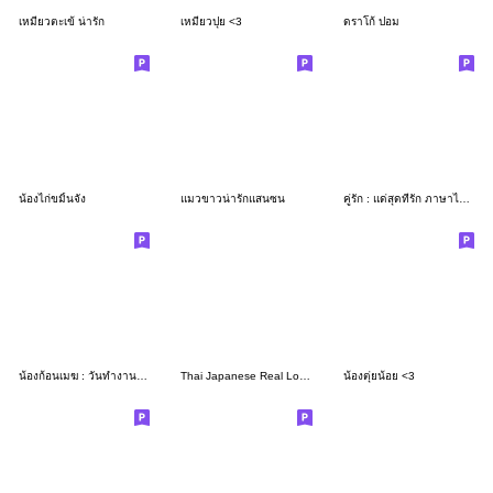
เหมียวตะเข้ น่ารัก
เหมียวปุย <3
ดราโก้ ปอม
น้องไก่ขมิ้นจัง
แมวขาวน่ารักแสนซน
คู่รัก : แด่สุดที่รัก ภาษาไทย+ญี่ปุ่น
น้องก้อนเมฆ : วันทำงาน 2 ภาษาเกาหลี-ไทย
Thai Japanese Real Love for women
น้องตุ่ยน้อย <3