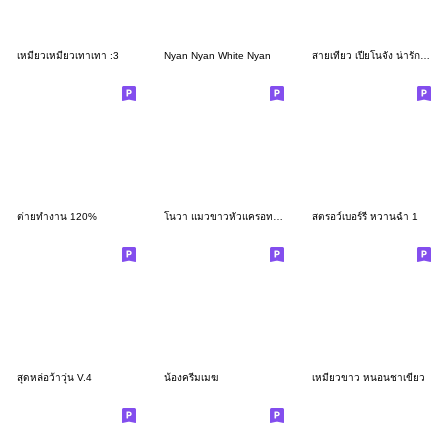
เหมียวเหมียวเทาเทา :3
Nyan Nyan White Nyan
สายเที่ยว เปียโนจัง น่ารัก ไทย ญี่ปุ่น
ต่ายทำงาน 120%
โนวา แมวขาวหัวแครอท 1_76
สตรอว์เบอร์รี หวานฉ่ำ 1
สุดหล่อว้าวุ่น V.4
น้องครีมเมฆ
เหมียวขาว หนอนชาเขียว