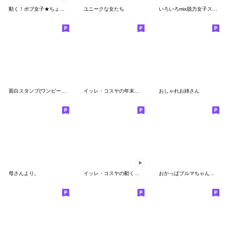
動く！ボブ女子★ちょくちょくブス子編
ユニークな女たち
いろいろmix脱力女子スタンプ
面白スタンプ(ワンピース九州編)
イッレ・コスヤの年末年始乗り切りスタンプ
おしゃれお姉さん
母さんより。
イッレ・コスヤの動くスタンプ(シンプル)
おかっぱブルマちゃんの敬語【夏】