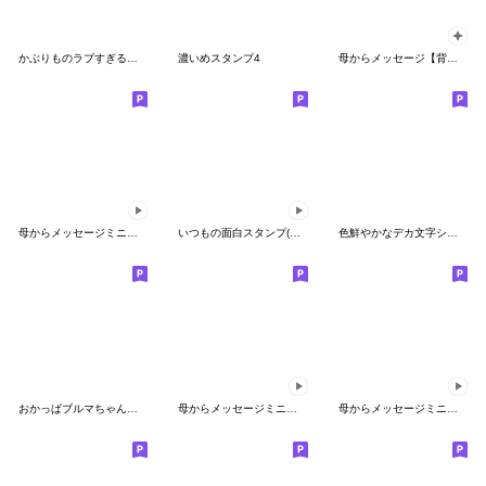
かぶりものラブすぎる女の子♥
濃いめスタンプ4
母からメッセージ【背景が動く！】
母からメッセージミニ動く！4【ダジャレ】
いつもの面白スタンプ(省スペース)
色鮮やかなデカ文字シュール女子/改訂版
おかっぱブルマちゃん【冬の季節】
母からメッセージミニ動く！【秋です】
母からメッセージミニ動く！【アレンジ】