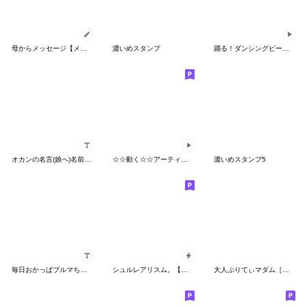
母からメッセージ【メッセージスタンプ冬】
濃いめスタンプ
踊る！ダンシングピーポー
オカンの名言(娘へ)名前かすたむ♡
☆☆動く☆☆アーティスティックスイミング
濃いめスタンプ5
毎日おかっぱブルマちゃん
シュルレアリスム。【年初め】
大人ぷりてぃマダム［冬］