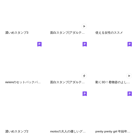
濃いめスタンプ3
面白スタンプ(アダルティ第14弾)
使える女性のススメ
riekimのセットパックパックパック
面白スタンプ(アダルティ第10弾)
動く3D！着物姿のよし子さん9
濃いめスタンプ2
mottoの大人の優しいグレー♡伝える
pretty pretty girl 年始年末用