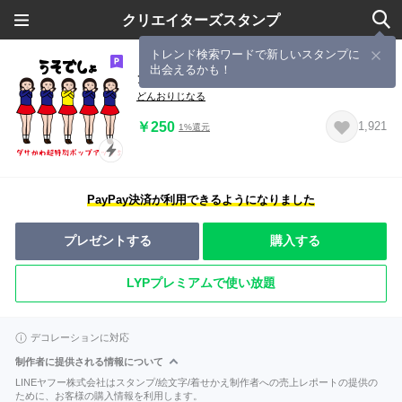
クリエイターズスタンプ
トレンド検索ワードで新しいスタンプに
出会えるかも！
ダサかわ（超特別ポップアップ5）
どんおりじなる
￥250
1,921
1%還元
PayPay決済が利用できるようになりました
プレゼントする
購入する
LYPプレミアムで使い放題
デコレーションに対応
制作者に提供される情報について
LINEヤフー株式会社はスタンプ/絵文字/着せかえ制作者への売上レポートの提供の
ために、お客様の購入情報を利用します。