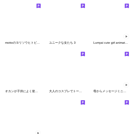
mottoのヨリソウヒトビト♡デカ文字3
ユニークな女たち 3
Lumyai cute girl animated (ENG)
オカンが子供によく使う言葉の吹き出し。
大人のコスプレでトークpart2
母からメッセージミニ動く![食物ダジャレ]