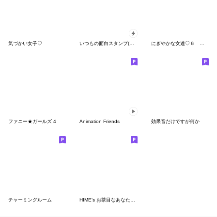
気づかい女子♡
いつもの面白スタンプ(年末年始2025)
にぎやかな女達♡６ 夏の日常
ファニー★ガールズ 4
Animation Friends
効果音だけですが何か
チャーミングルーム
HIME's お茶目なあなたの♡冬mixSTYLE