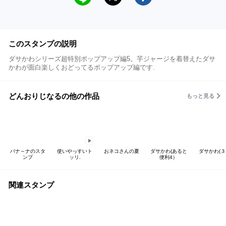
このスタンプの説明
ダサかわシリーズ超特別ポップアップ編5。芋ジャージを着替えたダサ
かわが面白楽しくおどってるポップアップ編です.
どんおりじなるの他の作品
もっと見る
バナ～ナのスタ
使いやっすいト
おネコさんの夏
ダサかわ(あると
ダサかわ(３
ンプ
ッリ.
便利4）
関連スタンプ