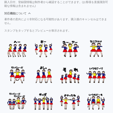
購入日付、登録国情報は制作者から確認することができます。(お客様を直接識別可
能な情報は含まれません)
対応機能について
著作者の意向により非対応になる可能性があります。購入後のキャンセルはできま
せん。
スタンプをタップするとプレビューが表示されます。