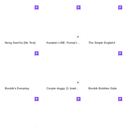
Nong GamYui [No Text]
Karakter LINE: Formal tapi santai
The Simple English2
Boobib's Everyday
Couple doggy 11 (maltese)
Boobib Bubbles Style.