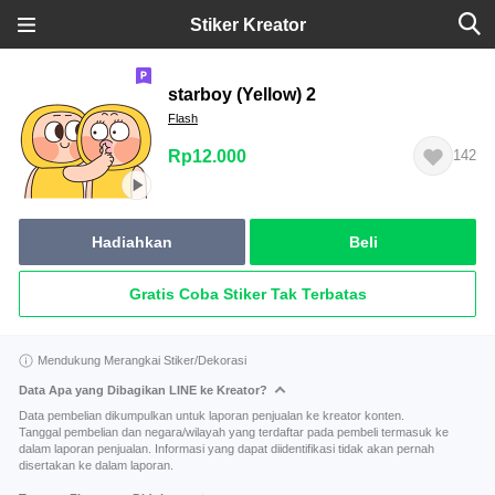
Stiker Kreator
starboy (Yellow) 2
Flash
Rp12.000
142
Hadiahkan
Beli
Gratis Coba Stiker Tak Terbatas
Mendukung Merangkai Stiker/Dekorasi
Data Apa yang Dibagikan LINE ke Kreator?
Data pembelian dikumpulkan untuk laporan penjualan ke kreator konten.
Tanggal pembelian dan negara/wilayah yang terdaftar pada pembeli termasuk ke
dalam laporan penjualan. Informasi yang dapat diidentifikasi tidak akan pernah
disertakan ke dalam laporan.