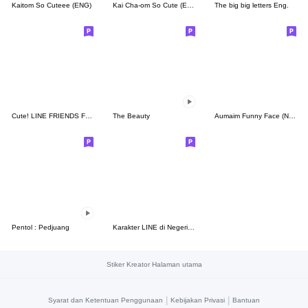
Kaitom So Cuteee (ENG)
Kai Cha-om So Cute (ENG)
The big big letters Eng.
Cute! LINE FRIENDS For Arranging
The Beauty
Aumaim Funny Face (No Text)
Pentol : Pedjuang
Karakter LINE di Negeri Dongeng☆
Stiker Kreator Halaman utama
|
|
Syarat dan Ketentuan Penggunaan
Kebijakan Privasi
Bantuan