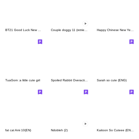
BT21 Good Luck New Year's Stickers 2026
Couple doggy 11 (retriever)
Happy Chinese New Year of the snake -CN
TuaGom :a little cute girl
Spoiled Rabbit Overaction
Sarah so cute (ENG)
fat cat Ami 10(EN)
Ndobleh (2)
Kaitoon So Cuteee (ENG)