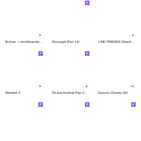
Bu2ma - I am Alexander 02
4funnygirl (Part 14)
LINE FRIENDS Cheerful Winter Days
Ndobleh 4
Titi and Android Pop Up Sticker
Kanoon Cheeky Girl