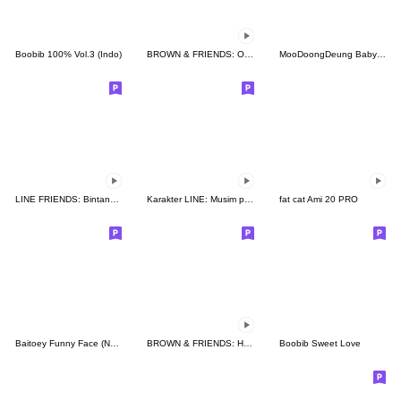
Boobib 100% Vol.3 (Indo)
BROWN & FRIENDS: Onomatope
MooDoongDeung Baby Pygmy hippo [Eng}
LINE FRIENDS: Bintang Bersinar
Karakter LINE: Musim panas menggemaskan
fat cat Ami 20 PRO
Baitoey Funny Face (No Text)
BROWN & FRIENDS: Hari-Hari Menyenangkan
Boobib Sweet Love