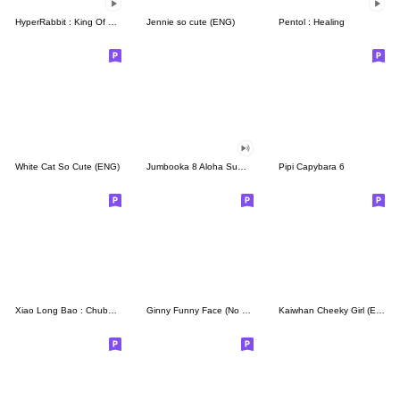
HyperRabbit : King Of Dance 6 !!
Jennie so cute (ENG)
Pentol : Healing
White Cat So Cute (ENG)
Jumbooka 8 Aloha Summer Beat
Pipi Capybara 6
Xiao Long Bao : Chubby Dumpling 6
Ginny Funny Face (No Text)
Kaiwhan Cheeky Girl (ENG)