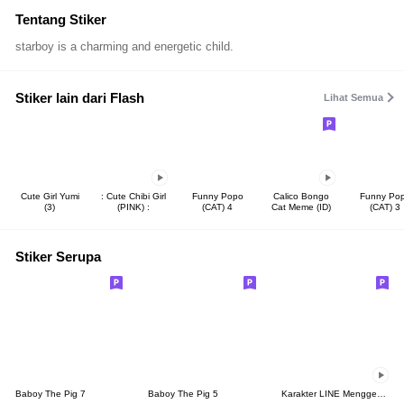
Tentang Stiker
starboy is a charming and energetic child.
Stiker lain dari Flash
Lihat Semua
Cute Girl Yumi
: Cute Chibi Girl
Funny Popo
Calico Bongo
Funny Po
(3)
(PINK) :
(CAT) 4
Cat Meme (ID)
(CAT) 3
Stiker Serupa
Baboy The Pig 7
Baboy The Pig 5
Karakter LINE Menggemaskan