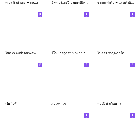
เดอะ คิ้วท์ บอย ❤ No.13
มิสเตอร์แฮปปี้ อวยพรปีใหม่และเทศกาลต่างๆ
ของแทร่ครับ ❤ แชทคำฮิตน่ารัก
ไข่ดาว กับชีวิตทำงาน
ลีโอ : คำสุภาพ ทักทาย อวยพรดีดี ทุกวัน
ไข่ดาว รักคุณคำโต
เฮีย ใจดี
X-AVATAR
แฮปปี้ คิ้วท์บอย :)