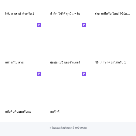
N9: ภาษาหัวใจครับ 1
คำโต ใช้ได้ทุกวัน ครับ
สะดวกดีครับ ใหญ่ ใช้บ่อย และอวยพรสดใส 3
แก้วขวัญ สาธุ
ตุ้ยนุ้ย เบบี้ บอยซัมเมอร์
N9: ภาษาดอกไม้ครับ 1
แก๊งคิ้วท์บอยครับผม
คนรักดี!
ครีเอเตอร์สติกเกอร์ หน้าหลัก