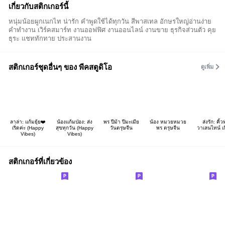
เกี่ยวกับสติกเกอร์นี้
หนุ่มน้อยผูกเนกไท น่ารัก คำพูดใช้ได้ทุกวัน สีพาสเทล อักษรใหญ่อ่านง่าย
คำทำงาน เวิร์คสมาร์ท งานออฟฟิศ งานออนไลน์ งานขาย ธุรกิจส่วนตัว คุย
ธุระ แชททักทาย ประสานงาน
สติกเกอร์ชุดอื่นๆ ของ พีคสตูดิโอ
ดูเพิ่ม
ลาล่า: แก้มยุ้ย❤️
น้องแก้มป่อง: ส่ง
พร ปีม้า ปีมะเมีย
น้อง หมวยหมวย
ส่งรัก: คิ้วท
เริ่ดค่ะ (Happy
สุขทุกวัน (Happy
วันตรุษจีน
พร ตรุษจีน
วาเลนไทน์ เก
Vibes)
Vibes)
สติกเกอร์ที่เกี่ยวข้อง