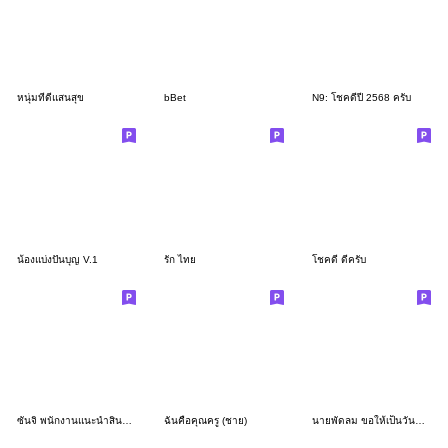
หนุ่มที่ดีแสนสุข
bBet
N9: โชคดีปี 2568 ครับ
น้องแบ่งปันบุญ V.1
รัก ไทย
โชคดี ดีครับ
ซันจิ พนักงานแนะนำสินค้าชาย เสื้อชมพู
ฉันคือคุณครู (ชาย)
นายพัดลม ขอให้เป็นวันที่ดีครับ