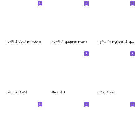
คอฟฟี่ คำอ่อนโยน ครับผม
คอฟฟี่ คำพูดสุภาพ ครับผม
ครูต้นกล้า ครูผู้ชาย คำพูดครูใช้บ่อย
ว่าง่าย คนรักที่ดี
เฮีย ใจดี 3
เบบี้ ชูปปี้ บอย