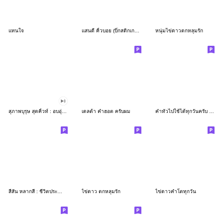
แทนใจ
แสนดี คิ้วบอย (บิ๊กสติกเกอร์)
หนุ่มไข่ดาวตกหลุมรัก
สุภาพบุรุษ สุดคิ้วท์ : อบอุ่น ทุกวัน
เดลต้า คำฮอต ครับผม
คำทั่วไปใช้ได้ทุกวันครับ นักธุรกิจ
สีสัน หลากสี : ชีวิตประจำวัน (ครับ)
ไข่ดาว ตกหลุมรัก
ไข่ดาวคำโตทุกวัน