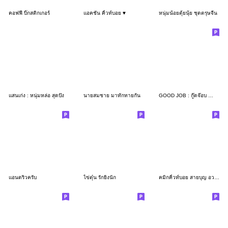
คอฟฟี่ บิ๊กสติกเกอร์
แอคชั่น คิ้วท์บอย ♥️
หนุ่มน้อยตุ้ยนุ้ย ชุดตรุษจีน
แสนเก่ง : หนุ่มหล่อ สุดปัง
นายสมชาย มาทักทายกัน
GOOD JOB : กู๊ดจ๊อบ คำสุภาพวันทำงานครับ
แอนดริวครับ
ไข่ตุ๋น รักยิ่งนัก
คมิกคิ้วท์บอย สายบุญ อวยพร ส่งสุขทุกวัน