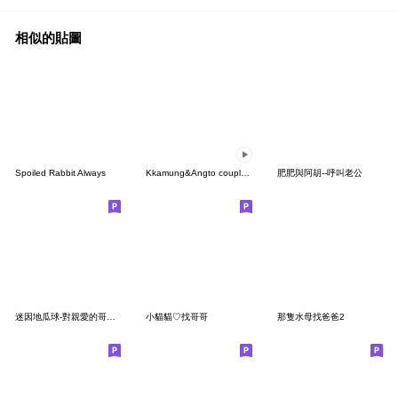
相似的貼圖
Spoiled Rabbit Always
Kkamung&Angto couple10(Angto ver.)
肥肥與阿胡--呼叫老公
迷因地瓜球-對親愛的哥哥說
小貓貓♡找哥哥
那隻水母找爸爸2