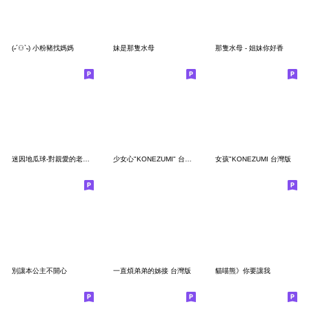
(˶´⚇`˵) 小粉豬找媽媽
妹是那隻水母
那隻水母 - 姐妹你好香
迷因地瓜球-對親愛的老公說
少女心"KONEZUMI" 台灣版
女孩"KONEZUMI 台灣版
別讓本公主不開心
一直煩弟弟的姊接 台灣版
貓喵熊》你要讓我