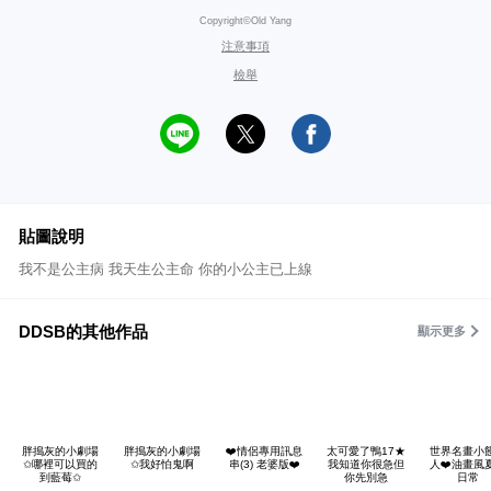
Copyright©Old Yang
注意事項
檢舉
貼圖說明
我不是公主病 我天生公主命 你的小公主已上線
DDSB的其他作品
顯示更多
胖搗灰的小劇場
胖搗灰的小劇場
❤️情侶專用訊息
太可愛了鴨17★
世界名畫小
✩哪裡可以買的
✩我好怕鬼啊
串(3) 老婆版❤️
我知道你很急但
人❤️油畫風
到藍莓✩
你先別急
日常