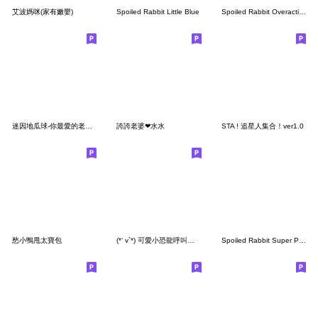
艾波媽咪(家有嫩嬰)
Spoiled Rabbit Little Blue
Spoiled Rabbit Overaction
迷因地瓜球-你最愛的老婆來了
誇誇老婆❤水水
STA ! 追星人集合！ver1.0
愁小鴨甩太寶包
(*‘ v`*) 可愛小恐龍呼叫把拔
Spoiled Rabbit Super Plump [ENG]