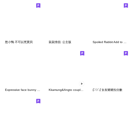
愁小鴨 不可以兇寶貝
鼠鼠情侶: 公主版
Spoiled Rabbit Add to Photo
Expressive face bunny sticker 2
Kkamung&Angto couple5(Angto ver.)
(͒˶´⚇`˵)͒ 女友豬豬扣分數