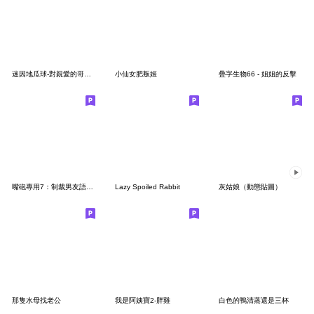
迷因地瓜球-對親愛的哥哥說 2
小仙女肥叛姬
疊字生物66 - 姐姐的反擊
嘴砲專用7：制裁男友語錄大全(女友篇)
Lazy Spoiled Rabbit
灰姑娘（動態貼圖）
那隻水母找老公
我是阿姨寶2-胖雞
白色的鴨清蒸還是三杯