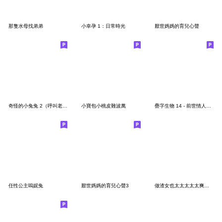
那隻水母找弟弟
小幸孕 1：日常時光
厭世媽媽的育兒心聲
奇怪的小兔兔 2（呼叫老公）
小寶包小桃皮難波萬
疊字生物 14 - 前世情人的爸爸
任性公主嗚妮兔
厭世媽媽的育兒心聲3
做渣女也太太太太太爽了吧3