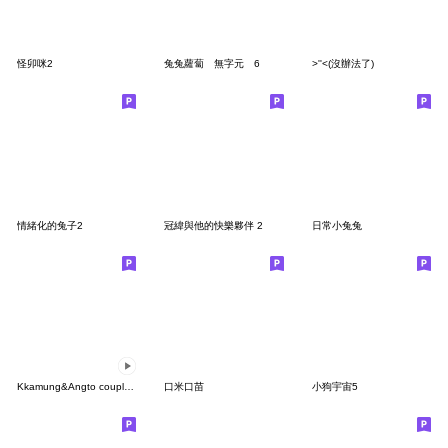
怪卯咪2
兔兔蘿蔔 無字元 6
>''<(沒辦法了)
情緒化的兔子2
冠緯與他的快樂夥伴 2
日常小兔兔
Kkamung&Angto couple3(Angto ver.)
口米口苗
小狗宇宙5