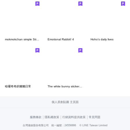
mokmokchan simple Sticker
Emotional Rabbit! 4
Hoho's daily lives
哈囉奇奇的懶懶日常
The white bunny stickers 9
個人原創貼圖 主頁面
|
|
|
服務條款
隱私權政策
行銷資料提供政策
常見問題
台灣連線股份有限公司 統一編號：24556886
© LINE Taiwan Limited