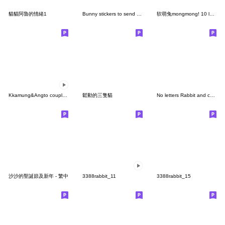
貓貓阿魯的情緒1
Bunny stickers to send to your lover
软萌兔mongmong! 10 lovely mongmong
Kkamung&Angto couple5(Angto ver.)
鬆動的三隻貓
No letters Rabbit and carrot
沙沙的聖誕節及新年 - 繁中
3388rabbit_11
3388rabbit_15