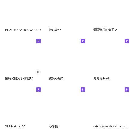
BEARTHOVEN’S WORLD
軟Q貓=!!
愛鬧彆扭的兔子 2
情緒化的兔子-會動耶
微笑小貓2
粒粒兔 Part 3
3388rabbit_06
小米熊
rabbit sometimes carrot no text10