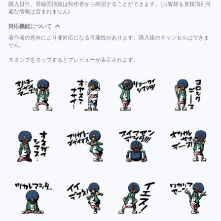
購入日付、登録国情報は制作者から確認することができます。(お客様を直接識別可
能な情報は含まれません)
対応機能について
著作者の意向により非対応になる可能性があります。購入後のキャンセルはできま
せん。
スタンプをタップするとプレビューが表示されます。