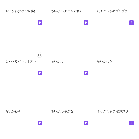
ちいかわ(ハチワレ多)
ちいかわ(モモンガ多)
たまごっちのプチプチおみせっち
しゃべるパペットスンスン
ちいかわ
ちいかわ３
ちいかわ４
ちいかわ(冬かな)
ミャクミャク 公式スタンプ第２弾