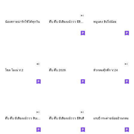
น้องสกายน่ารักใช้ได้ทุกวัน
ดึ๊บ ดึ๊บ มีเสียงแน้ววว ยี่สิบสอง
หมูแดง ฮิปโปน้อย
โซล โมเน่ V.2
ดึ๊บ ดึ๊บ 2026
หัวกลมดุ๊กดิ๊ก V.24
ดึ๊บ ดึ๊บ มีเสียงแน้ววว สิบเก้า
ดึ๊บ ดึ๊บ มีเสียงแน้ววว ยี่สิบสี่
แรบบี้ กระต่ายน้อยอ้วนกลม