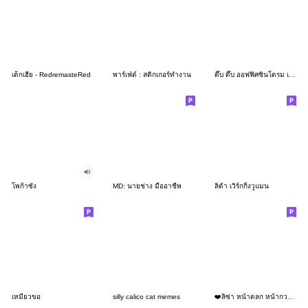
เด็กเฮีย - RedremasteRed
พาร์เฟ่ต์ : สติกเกอร์ทำงาน
ดึ๊บ ดึ๊บ ออฟฟิศซินโดรม เจ็ด
โพก้าซัง
MD: นายช่าง มืออาชีพ
ลิต้า เวิร์กกิ้งวูแมน
เหมียวขอ
silly calico cat memes
❤️ลิซ่า หน้าตลก หน้ากวน!❤️