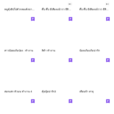
หมูดุ้งฮิปโปตัวกลมเด้งน่ารัก
ดึ๊บ ดึ๊บ มีเสียงแน้ววว ยี่สิบเจ็ด
ดึ๊บ ดึ๊บ มีเสียงแน้ววว ยี่สิบหก
สาวน้อยแก้มป่อง : ทำงาน
ลิต้า ทำงาน
น้องแก้มแก้มน่ารัก
ล่อกแล่ก หัวมน ทำงาน 4
ตุ้ยนุ้ยน่ารัก3
เทียนจ้า สาธุ