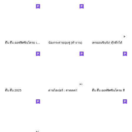
ดึ๊บ ดึ๊บ ออฟฟิศซินโดรม เก้า
น้องกระต่ายนุ่มฟู (ทำงาน)
เครยอนชินจัง! ดุ๊กดิ๊กได้
ดึ๊บ ดึ๊บ 2025
ต่ายไฮเปอร์ : สาดดด!!
ดึ๊บ ดึ๊บ ออฟฟิศซินโดรม สี่