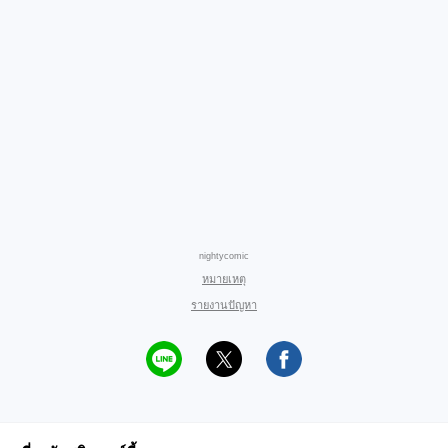
nightycomic
หมายเหตุ
รายงานปัญหา