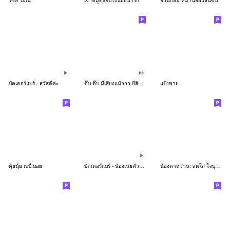
โซล โมเน่
เจ้าหมูดุ้งฮิปโปน้อยน่ารัก
อ้วนกลม หมาน้อยแสนซน
บัตเตอร์แบร์ - สวัสดีค่ะ
ดึ๊บ ดึ๊บ มีเสียงแน้ววว ยี่สิบห้า
แป้งพาย
ตุ้ยนุ้ย เบบี้ บอย
บัตเตอร์แบร์ - น้องเนยตัวตึง พุงเต่ง
น้องตาหวาน: สดใส ใจบุญ (สีพาสเทล)