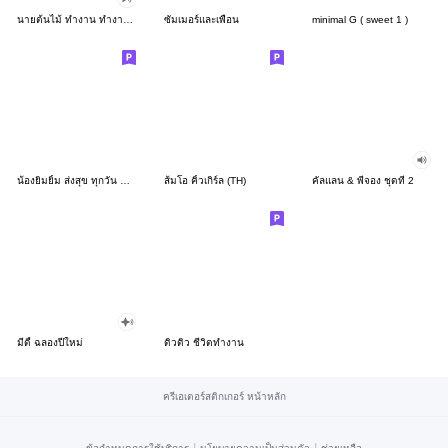
นายต้นไม้ ทำงาน ทำงาน ทำงาน!!!
ซัมเมอร์และเพื่อน
minimal G ( sweet 1 )
น้องยิมยิ้ม ส่งสุข ทุกวัน CutePastel THA
ส้มโอ คิ้วเกิร์ล (TH)
คัลแลน & พี่จอง ชุดที่ 2
มีดี้ ฉลองปีใหม่
ดิวดิว ชีวิตทำงาน
ครีเอเตอร์สติกเกอร์ หน้าหลัก