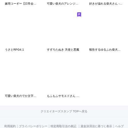
嫁用コーギー【日常会話・夫婦・連絡】
可愛い柴犬のアレンジスタンプ
好きが溢れる柴犬さん -赤柴-
うさとRPG4.1
すずろたぬき 天使と悪魔
報告するゆるふわ柴犬【連絡・毎日使える】
可愛い柴犬のでか文字スタンプ 2
もふもふサモエドさん 何食べる？2
クリエイターズスタンプ TOPへ戻る
|
|
|
|
利用規約
プライバシーポリシー
特定商取引法の表記
資金決済法に基づく表示
ヘルプ