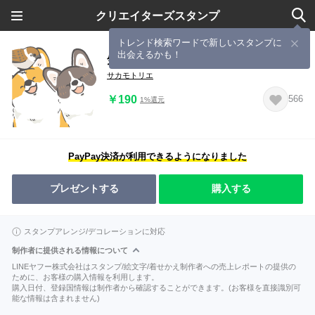
クリエイターズスタンプ
トレンド検索ワードで新しいスタンプに
出会えるかも！
気持ち伝える コギまるけ
サカモトリエ
￥190
566
1%還元
PayPay決済が利用できるようになりました
プレゼントする
購入する
スタンプアレンジ/デコレーションに対応
制作者に提供される情報について
LINEヤフー株式会社はスタンプ/絵文字/着せかえ制作者への売上レポートの提供の
ために、お客様の購入情報を利用します。
購入日付、登録国情報は制作者から確認することができます。(お客様を直接識別可
能な情報は含まれません)