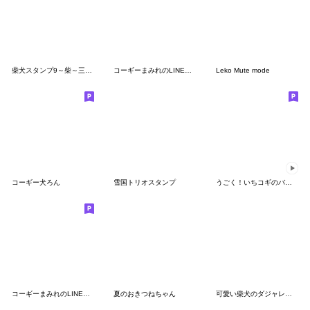
柴犬スタンプ9～柴～三種混合
コーギーまみれのLINEスタンプ
Leko Mute mode
コーギー犬ろん
雪国トリオスタンプ
うごく！いちコギのバラエティスタンプ
コーギーまみれのLINEスタンプvol2
夏のおきつねちゃん
可愛い柴犬のダジャレスタンプ