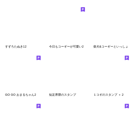
すずろたぬき12
今日もコーギーが可愛い2
柴犬&コーギーといっしょ
GO GO おまるちゃん2
短足界隈のスタンプ
１コギのスタンプ ＋２