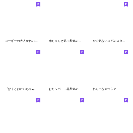
コーギーの大人かわいい敬語で状況報告
赤ちゃんと遊ぶ柴犬の気持ち
やる気ないコギのスタンプ
『ぼくとおにいちゃん』アザラシスタンプ
おたシバ ～黒柴犬の日常会話編～
わんこなやつら２