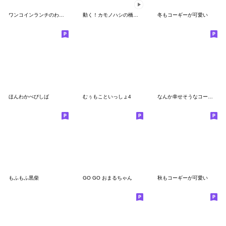
ワンコインランチのわんこ【コーギー】
動く！カモノハシの橋本さん
冬もコーギーが可愛い
ほんわかべびしば
むぅもこといっしょ4
なんか幸せそうなコーギーのスタンプ その5
もふもふ黒柴
GO GO おまるちゃん
秋もコーギーが可愛い