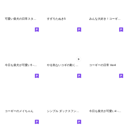
可愛い柴犬の日常スタンプ4
すずろたぬき5
みんな大好き！コーギー！2
今日も柴犬が可愛い5 -赤柴-
やる気ないコギの動くスタンプ
コーギーの日常 Ver4
コーギーのメイちゃん
シンプル ダックスフンド 日常会話
今日も柴犬が可愛い4 -赤柴-