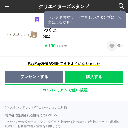
クリエイターズスタンプ
トレンド検索ワードで新しいスタンプに
出会えるかも！
シンプル 省スペース あいさつ ふ
わくま
yuco
￥190
457
1%還元
PayPay決済が利用できるようになりました
プレゼントする
購入する
LYPプレミアムで使い放題
スタンプアレンジ/デコレーションに対応
制作者に提供される情報について
LINEヤフー株式会社はスタンプ/絵文字/着せかえ制作者への売上レポートの提供の
ために、お客様の購入情報を利用します。