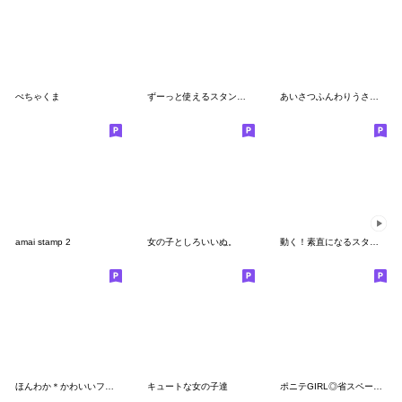
ぺちゃくま
ずーっと使えるスタンプ、(ボブヘア)
あいさつふんわりうさちゃん2
amai stamp 2
女の子としろいいぬ。
動く！素直になるスタンプ～全員登場ver～
ほんわか＊かわいいフレンズ♡敬語
キュートな女の子達
ポニテGIRL◎省スペース #3