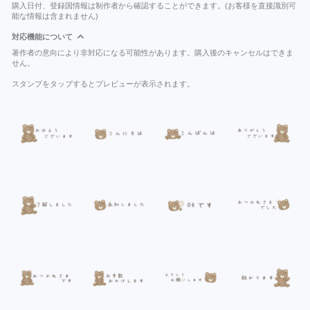
購入日付、登録国情報は制作者から確認することができます。(お客様を直接識別可
能な情報は含まれません)
対応機能について
著作者の意向により非対応になる可能性があります。購入後のキャンセルはできま
せん。
スタンプをタップするとプレビューが表示されます。