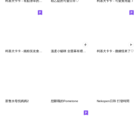
柯基犬卡卡 - 有點潦草的卡娜篇
稻乙緹的可愛日常♡
柯基犬卡卡 - 可愛實用篇 ♪
柯基犬卡卡 - 鐵粉笑友會♡一起歡樂來相聚
溫柔小貓咪 全螢幕有禮貌貼圖
柯基犬卡卡 - 撒嬌怪來了♡
那隻水母找媽媽2
想辭職的Pometone
Nekopen日和 打發時間