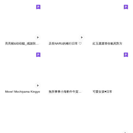
亮亮豬&幼幼貓_感謝與美食篇
店長NARU的雌行日常 ♡
紅玉露露替你氣死對方
Move! Mochiyama Kingyo
無所事事小海豹牛牛賀年貼圖
可愛女孩♥日常