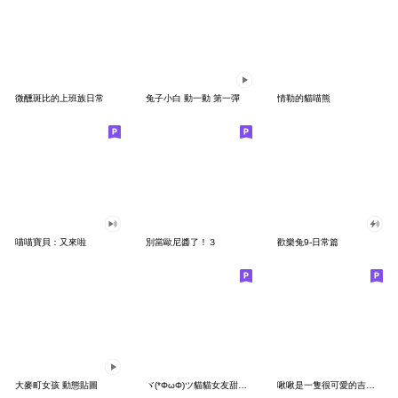
微醺斑比的上班族日常
兔子小白 動一動 第一彈
情勒的貓喵熊
喵喵寶貝：又來啦
別當歐尼醬了！３
歡樂兔9-日常篇
大麥町女孩 動態貼圖
ヾ(*ΦωΦ)ツ貓貓女友甜蜜蜜
啾啾是一隻很可愛的吉娃娃><!