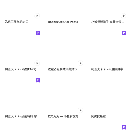
乙緹三周年紀念♡
Rabbit100% for Photo
小狐狸與鴨子 春天全螢幕貼圖
柯基犬卡卡 - 有點EMO(簡語篇)
收藏乙緹的片刻美好♡
柯基犬卡卡 - 年度關鍵字貼圖特輯♪
柯基犬卡卡- 甜蜜特輯 娜娜篇
軟Q兔兔 — 小隻女友篇
阿努比斯蘿