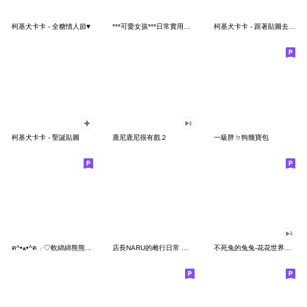
柯基犬卡卡 - 全糖情人節♥
***可愛女孩***日常實用貼圖**
柯基犬卡卡 - 跟著貼圖去旅行特輯 ♪
柯基犬卡卡 - 聖誕貼圖
鹿尼鹿尼很有戲２
一級胖ㄉ狗幾寶包
ฅ^•ﻌ•^ฅ╭♡軟綿綿熊熊貓公主
店長NARU的雌行日常 ♡ 第三彈
不死兔的兔兔-花花世界貼圖