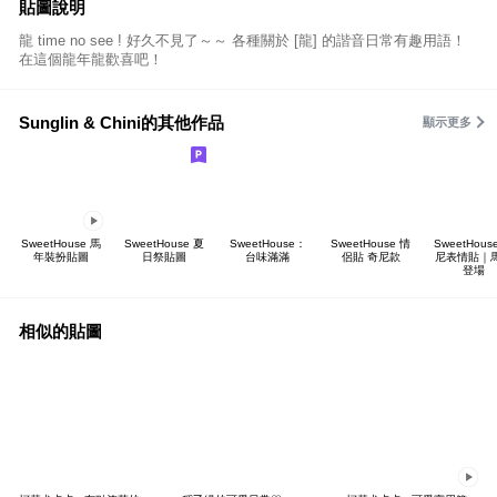
貼圖說明
龍 time no see ! 好久不見了～～ 各種關於 [龍] 的諧音日常有趣用語！
在這個龍年龍歡喜吧！
Sunglin & Chini的其他作品
顯示更多
SweetHouse 馬
SweetHouse 夏
SweetHouse：
SweetHouse 情
SweetHous
年裝扮貼圖
日祭貼圖
台味滿滿
侶貼 奇尼款
尼表情貼｜
登場
相似的貼圖