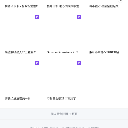
柯基犬卡卡 - 相親相愛篇♥
貓咪日和 暖心問候大字篇
嗨小強-小強柴柴動起來
隔壁的喵星人♡三色貓２
Summer Pometone in Taiwanese
洛可洛斯特-VTUBER貼圖03(無字版)
博美犬波波琪的一日
♡甜美女孩23♡我到了
個人原創貼圖 主頁面